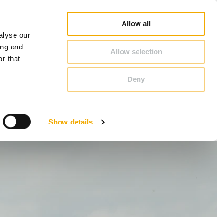
chiedel Profi
Webshop
Kandalló inspirátor
Karrier
Schiedelről
Magyarország
Allow all
alyse our
KAPCSOLAT & TANÁCSADÁS
ing and
Allow selection
r that
Deny
Benelux (holland)
Dánia
Show details
Lengyelország
Nagy-Britannia
Románia
Szlovákia