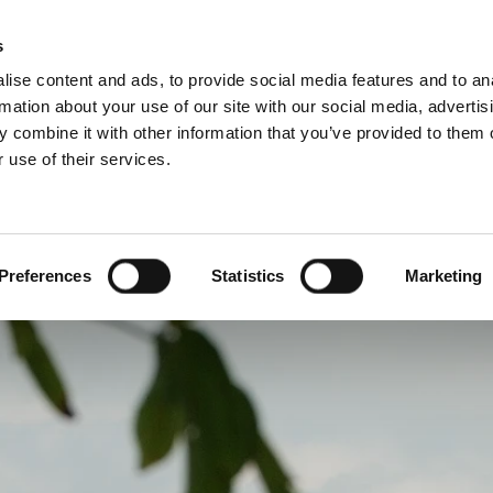
S
s
ise content and ads, to provide social media features and to an
rmation about your use of our site with our social media, advertis
 combine it with other information that you’ve provided to them o
 use of their services.
ari szegmensek
Szolgáltatásaink
Szakembereknek
angol)
Benelux (francia)
Cseh Köztársaság
Preferences
Statistics
Marketing
szág
Horvátország
Magyarország
zág
Olaszország
ág
Szerbia
Észtország