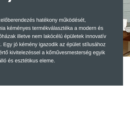
tüzelőberendezés hatékony működését,
rámia kéményes termékválasztéka a modern és
ázak illetve nem lakócélú épületek innovatív
 Egy jó kémény igazodik az épület stílusához
áértő kivitelezéssel a kőművesmesterség egyik
álló és esztétikus eleme.