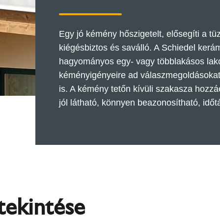
Egy jó kémény hőszigetelt, elősegíti a 
kiégésbiztos és saválló. A Schiedel ke
hagyományos egy- vagy többlakásos lakóh
kéményigényeire ad válaszmegoldásokat.
is. A kémény tetőn kívüli szakasza hozz
jól látható, könnyen beazonosítható, időt
tekintése