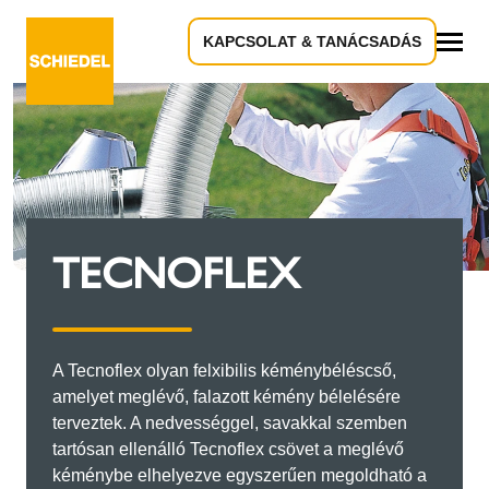
KAPCSOLAT & TANÁCSADÁS
Összes
TECNOFLEX
A Tecnoflex olyan felxibilis kéménybéléscső,
amelyet meglévő, falazott kémény bélelésére
terveztek. A nedvességgel, savakkal szemben
tartósan ellenálló Tecnoflex csövet a meglévő
kéménybe elhelyezve egyszerűen megoldható a