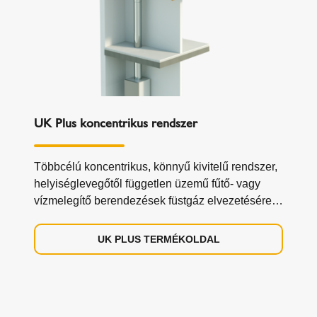
UK Plus koncentrikus rendszer
Többcélú koncentrikus, könnyű kivitelű rendszer,
helyiséglevegőtől független üzemű fűtő- vagy
vízmelegítő berendezések füstgáz elvezetésére
az égési levegő ellátással együtt.
UK PLUS TERMÉKOLDAL