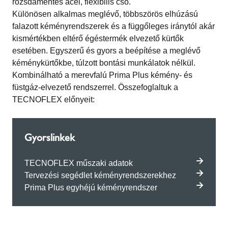
rozsdamentes acél, flexibilis cső.
Különösen alkalmas meglévő, többszörös elhúzású
falazott kéményrendszerek és a függőleges iránytól akár
kismértékben eltérő égéstermék elvezető kürtők
esetében. Egyszerű és gyors a beépítése a meglévő
kéménykürtőkbe, túlzott bontási munkálatok nélkül.
Kombinálható a merevfalú Prima Plus kémény- és
füstgáz-elvezető rendszerrel. Összefoglaltuk a
TECNOFLEX előnyeit:
Gyorslinkek
TECNOFLEX műszaki adatok
Tervezési segédlet kéményrendszerekhez
Prima Plus egyhéjú kéményrendszer