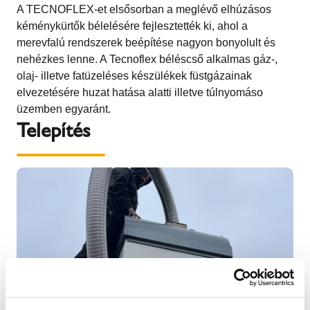
A TECNOFLEX-et elsősorban a meglévő elhúzásos
kéménykürtők bélelésére fejlesztették ki, ahol a
merevfalú rendszerek beépítése nagyon bonyolult és
nehézkes lenne. A Tecnoflex béléscső alkalmas gáz-,
olaj- illetve fatüzeléses készülékek füstgázainak
elvezetésére huzat hatása alatti illetve túlnyomáso
üzemben egyaránt.
Telepítés