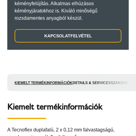
kéményfelújítás. Alkalmas elhúzásos
kéményjáratokhoz is. Kiváló minőségű
rozsdamentes anyagból készül.
KAPCSOLATFELVÉTEL
KIEMELT TERMÉKINFORMÁCIÓK
DETAILS & SERVICES
SZAKEMBER
Kiemelt termékinformációk
A Tecnoflex duplafalú, 2 x 0,12 mm falvastagságú,