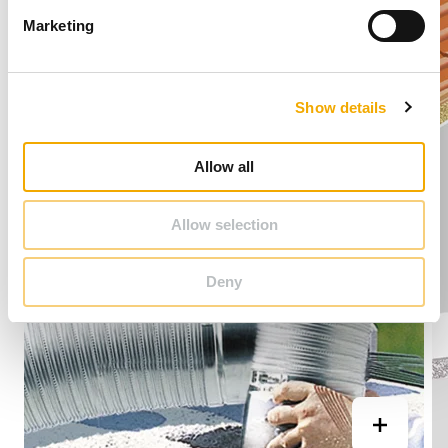
e
Marketing
l
e
c
Show details
t
i
o
Allow all
n
Allow selection
Deny