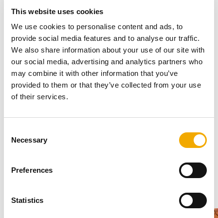
This website uses cookies
We use cookies to personalise content and ads, to
provide social media features and to analyse our traffic.
A TECNOFLEX kéményrendszer egy speciális rendszer,
We also share information about your use of our site with
amely a biztonságos telepítéshez bizonyos gyakorlati és
our social media, advertising and analytics partners who
ismereti előfeltételeket igényel. Eddigi tapasztalataink
may combine it with other information that you’ve
alapján javasoljuk, hogy a beépítést minden esetben
provided to them or that they’ve collected from your use
szakcég végezze el.
of their services.
C
Képgaléria
Necessary
o
n
s
Preferences
e
1
/
8
n
t
Statistics
S