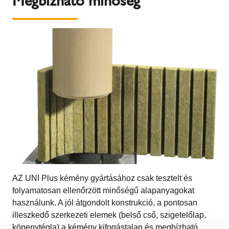
Megbízható minőség
AZ UNI Plus kémény gyártásához csak tesztelt és
folyamatosan ellenőrzött minőségű alapanyagokat
használunk. A jól átgondolt konstrukció, a pontosan
illeszkedő szerkezeti elemek (belső cső, szigetelőlap,
köpenytégla) a kémény kifogástalan és megbízható