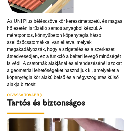
Az UNI Plus béléscsöve kör keresztmetszetű, és magas
hő esetén is tűzálló samott anyagból készül. A
méretpontos, könnyűbeton köpenytégla hátsó
szellőzőcsatornákkal van ellátva, melyek
megakadályozzák, hogy a szigetelés és a szerkezet
átnedvesedjen, ez a funkció a beltéri levegő minőségét
is védi. A csatornák alakjánál és elrendezésénél azokat
a geometriai lehetőségeket használjuk ki, amelyeket a
köpenytégla kör alakú belső és a négyszögletes külső
alakja biztosít.
OLVASSA TOVÁBB
Tartós és biztonságos