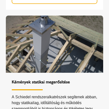
Kémények statikai megerősítése
A Schiedel rendszeralkatrészek segítenek abban,
hogy statikailag, időtállóság és működés
szempontjából is biztonságos és tökéletes legyen