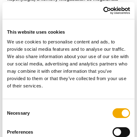
működését biztosítják a csatlakoztatott
tüzelőberendezések fajtájától függetlenül. A magas
hőmérsékleten edzett samottcső rendkívül ellenálló, a
méretpontos könnyűbeton köpenytégla pedig
This website uses cookies
helytakarékos és emiatt tökéletesen illeszkedik a
We use cookies to personalise content and ads, to
lakóépületek elvárásaihoz.
provide social media features and to analyse our traffic.
Az UNI Plus kémény savállóságára, kiégésbiztonságára
We also share information about your use of our site with
és nedvességre érzéketlenségére 30 év garanciát
our social media, advertising and analytics partners who
adunk.
may combine it with other information that you’ve
Tartozékok
provided to them or that they’ve collected from your use
of their services.
C
Necessary
o
n
s
Preferences
e