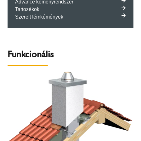
Advance kéményrendszer
Tartozékok
Szerelt fémkémények
Funkcionális