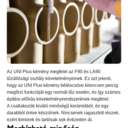
Az UNI Plus kémény megfelel az F90 és LA90
tűzállósági osztály követelményeinek. Ez azt jelenti,
hogy az UNI Plus kémény béléscsöve kilencven percig
megőrzi funkcióját egy normál tűz esetén, és így számos
építési előírás követelményrendszerének megfelel.
A csatlakozók kiváló minőségű kerámiából, és egy
darabból öntve készülnek. Nincsenek ragasztott részek,
ezért tömörek és tartósak sok évtizeden át.