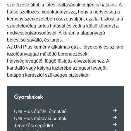
szellőzése által, a fűtés leállásának idején is hatásos. A
hátsó szellőzés megakadályozza, hogy a nedvesség a
kémény szerkezetében összegyűljön, ezáltal biztosítja a
szigetelőréteg tartós hatását és védi a külső köpenyt a
nedvességkárosodástól. A kerámia alapanyagú
béléscső saválló, és tartós.
Az UNI Plus kémény alkalmas gáz-, folyékony és szilárd
tüzelőanyaggal működő berendezések
helyiséglevegőtől függő füstgáz-elvezetéséhez. A
kandalló vagy kályha tűzterébe az égési levegőt
betápon keresztül szükséges biztosítani.
Gyorslinkek
UNI Plus építési útmutató
UNI Plus műszaki adatok
Tervezési segédlet