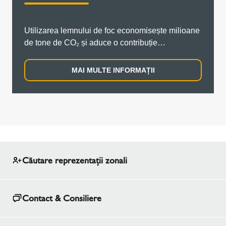
Utilizarea lemnului de foc economisește milioane
de tone de CO₂ și aduce o contribuție
semnificativă la reducerea gazelor cu efect de
seră.
MAI MULTE INFORMAȚII
Căutare reprezentaţii zonali
Contact & Consiliere