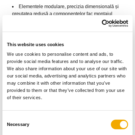
Elementele modulare, precizia dimensională și
greutatea redusă a componentelor fac montajul
simplu, rapid și intuitiv - exact cum ar trebui să fie o
instalare eficientă.
This website uses cookies
Montaj facil
We use cookies to personalise content and ads, to
provide social media features and to analyse our traffic.
We also share information about your use of our site with
our social media, advertising and analytics partners who
may combine it with other information that you’ve
provided to them or that they’ve collected from your use
of their services.
C
Necessary
o
n