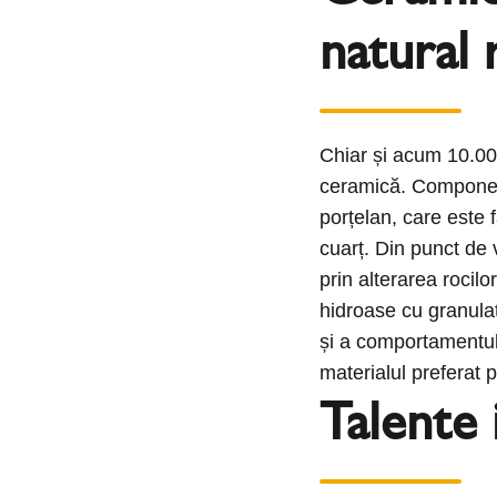
natural r
Chiar și acum 10.00
ceramică. Component
porțelan, care este f
cuarț. Din punct de 
prin alterarea rocil
hidroase cu granulaț
și a comportamentulu
materialul preferat p
Talente 