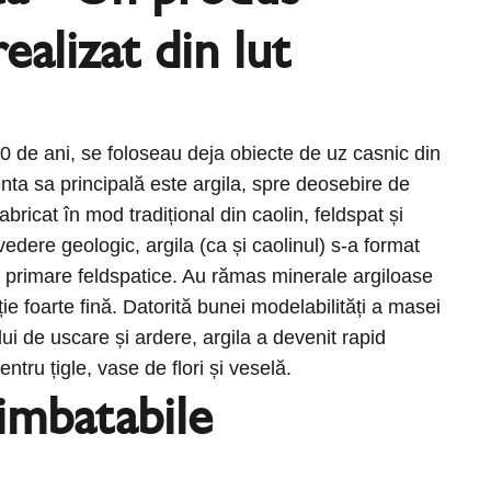
ealizat din lut
0 de ani, se foloseau deja obiecte de uz casnic din
a sa principală este argila, spre deosebire de
abricat în mod tradițional din caolin, feldspat și
vedere geologic, argila (ca și caolinul) s-a format
or primare feldspatice. Au rămas minerale argiloase
ie foarte fină. Datorită bunei modelabilități a masei
i de uscare și ardere, argila a devenit rapid
entru țigle, vase de flori și veselă.
imbatabile