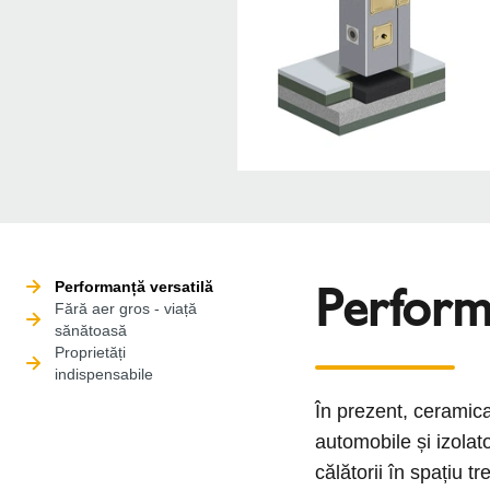
Performa
Performanță versatilă
Fără aer gros - viață
sănătoasă
Proprietăți
indispensabile
În prezent, ceramica
automobile și izolato
călătorii în spațiu 