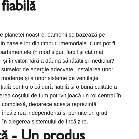
fiabilă
ale planetei noastre, oamenii se bazează pe
in casele lor din timpuri imemoriale. Cum pot fi
partamentele în mod sigur, fiabil și cât mai
i și în viitor, fără a dăuna sănătății și mediului?
 surselor de energie adecvate, instalarea unor
 moderne și a unor sisteme de ventilație
ială pentru o căldură fiabilă și o bună calitate a
gerea coșului de fum potrivit joacă un rol central în
e complexă, deoarece acesta reprezintă
u încălzirea independentă și permite un grad
ate în alegerea sistemului de încălzire.
ă - Un produs