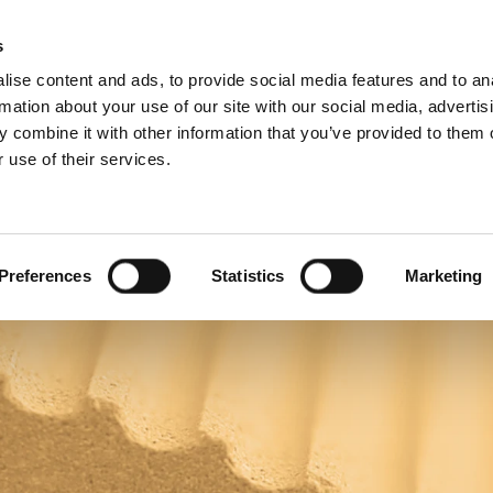
s
ise content and ads, to provide social media features and to an
rmation about your use of our site with our social media, advertis
 combine it with other information that you’ve provided to them o
 use of their services.
Pentru profesioniști
engleză)
Benelux (franceză)
Bulgaria
Preferences
Statistics
Marketing
Estonia
Italia
tanie
Norvegia
Serbia
Ucraina