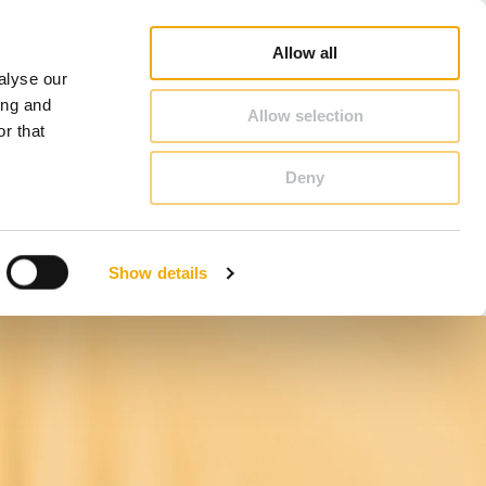
Căutare showroom
Căutare reprezentaţii zonali
Despre Schiedel
România
Allow all
alyse our
CONTACT & CONSILIERE
ing and
Allow selection
r that
Deny
Benelux (olandeză)
Croaţia
Show details
Finlanda
Letonia
Polonia
Slovacia
Ungaria