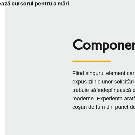
ează cursorul pentru a mări
Component
Fiind singurul element car
expus zilnic unor solicităr
trebuie să îndeplinească c
moderne. Experiența arată
coșuri de fum din punct de v