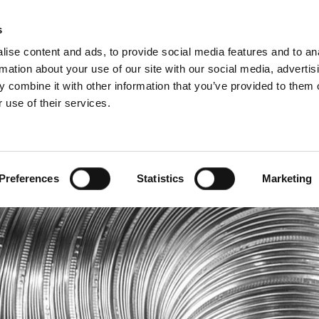
s
ise content and ads, to provide social media features and to an
rmation about your use of our site with our social media, advertis
 combine it with other information that you’ve provided to them o
 use of their services.
Pentru profesioniști
engleză)
Benelux (franceză)
Bulgaria
Preferences
Statistics
Marketing
Estonia
Italia
tanie
Norvegia
Serbia
Ucraina