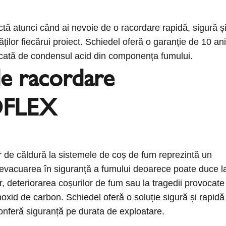
tă atunci când ai nevoie de o racordare rapidă, sigură ș
ăților fiecărui proiect. Schiedel oferă o garanție de 10 ani
cată de condensul acid din componența fumului.
de racordare
FLEX
 de căldură la sistemele de coș de fum reprezintă un
n evacuarea în siguranță a fumului deoarece poate duce l
or, deteriorarea coșurilor de fum sau la tragedii provocate
noxid de carbon. Schiedel oferă o soluție sigură și rapidă
onferă siguranță pe durata de exploatare.