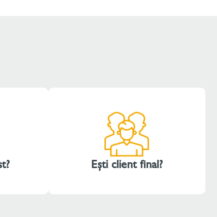
st?
Ești client final?