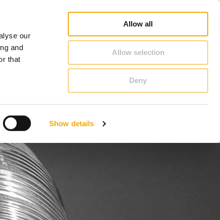
Căutare showroom
Căutare reprezentaţii zonali
Despre Schiedel
România
Allow all
alyse our
CONTACT & CONSILIERE
ing and
Allow selection
r that
Deny
Benelux (olandeză)
Croaţia
Show details
Finlanda
Letonia
Polonia
Slovacia
Ungaria