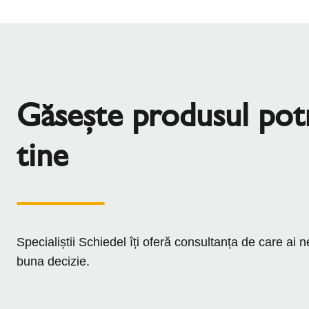
Găsește produsul potr
tine
Specialiștii Schiedel îți oferă consultanța de care ai 
buna decizie.