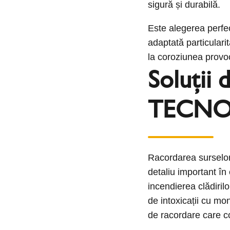
sigură și durabilă.
Este alegerea perfec
adaptată particularit
la coroziunea provo
Soluții 
TECNO
Racordarea surselor
detaliu important î
incendierea clădiril
de intoxicații cu mo
de racordare care c