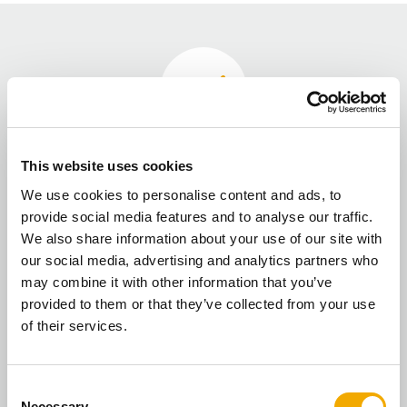
Un seul fournisseur
This website uses cookies
We use cookies to personalise content and ads, to
Tous nos produits sont parfaitement adaptés les uns aux
provide social media features and to analyse our traffic.
autres. Qu'il s'agisse de systèmes de poêles, de
We also share information about your use of our site with
cheminées, de ventilations ou de systèmes de filtration,
our social media, advertising and analytics partners who
chez nous, vous obtenez tout d'un seul tenant.
may combine it with other information that you’ve
provided to them or that they’ve collected from your use
of their services.
C
Necessary