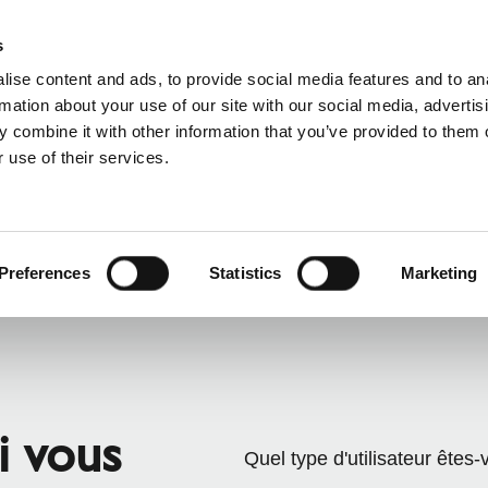
s
ise content and ads, to provide social media features and to an
rmation about your use of our site with our social media, advertis
 combine it with other information that you’ve provided to them o
 use of their services.
vice
Pour les professionnels
Anglais)
Benelux (Francophone)
Bulgarie
Preferences
Statistics
Marketing
Finlande
Italie
Norvège
e tchèque
Serbie
Suède
i vous
Quel type d'utilisateur êtes-