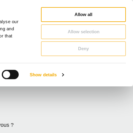
Boutique en ligne
Carrière
À propos de Schiedel
Benelux (Francophone)
Allow all
alyse our
CONTACT & CONSEILS
ing and
Allow selection
r that
Deny
Benelux (Néerlandophone)
Croatie
Show details
France
L'Autriche
Pologne
Slovaquie
Ukraine
vous ?