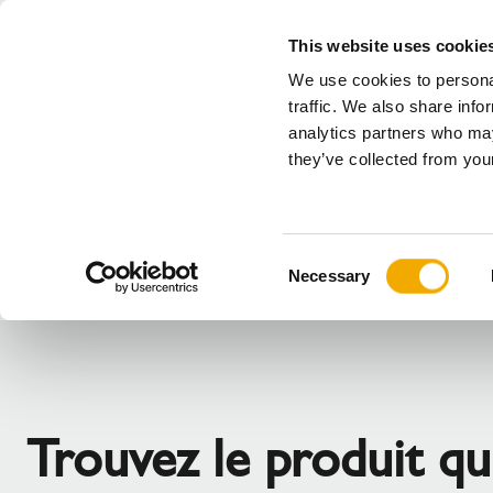
This website uses cookie
We use cookies to personal
Tous
traffic. We also share info
analytics partners who may
Veuillez sélectionner votre pays
they’ve collected from your
Produits
Applications & Secteurs
Ser
L'entreprise
Histoire
Allemagne
Benelux (
C
Actualités, presse et événements
Benelux (Néerlandophone)
Bosnie
Necessary
o
Danemark
Estonie
n
Grande Bretagne
Hongrie
s
Lettonie
Lituanie
e
n
Roumanie
Républiqu
t
Slovènie
Suisse
Trouvez le produit qu
S
e