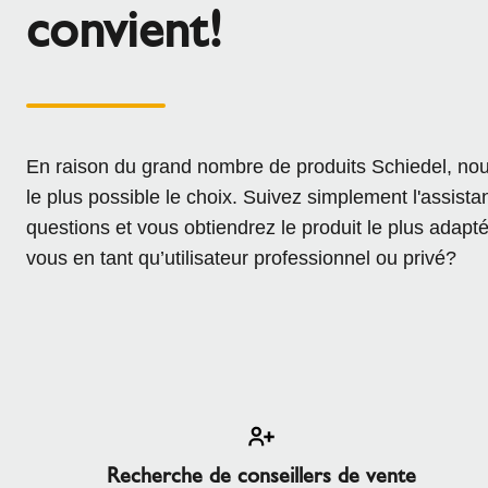
convient!
l
Schiedel Group
e
c
t
i
o
n
En raison du grand nombre de produits Schiedel, nou
le plus possible le choix. Suivez simplement l'assist
questions et vous obtiendrez le produit le plus adapt
vous en tant qu’utilisateur professionnel ou privé?
Recherche de conseillers de vente