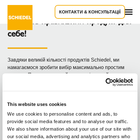
КОНТАКТИ & КОНСУЛЬТАЦІЇ
Знайдіть правильний продукт для
Все
себе!
Завдяки великій кількості продуктів Schiedel, ми
намагаємося зробити вибір максимально простим
для вас. Просто дотримуйтесь вказівок майстра,
відповідаючи на запитання, і виберіть продукт, що
найкраще відповідає вашим потребам. Ви майстер/
професіонал або споживач/будівельник?
This website uses cookies
Який ви користувач?
We use cookies to personalise content and ads, to
provide social media features and to analyse our traffic.
We also share information about your use of our site with
our social media, advertising and analytics partners who
Я професіонал