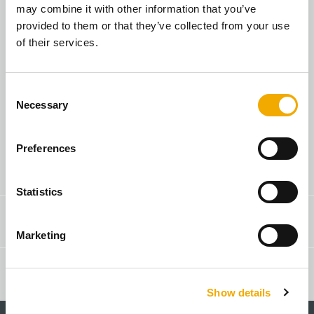
may combine it with other information that you’ve
provided to them or that they’ve collected from your use
of their services.
Я домовласник
C
Necessary
o
n
s
Preferences
e
Пошук продавця-консультанта
n
t
Statistics
S
Контакти & консультації
e
Marketing
l
e
Пошук партнерів
c
Show details
t
i