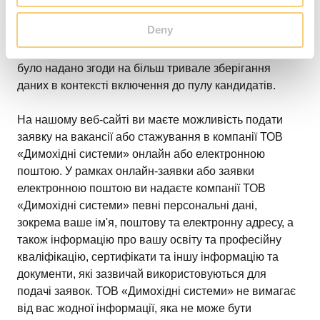
Тривалість зберігання даних
Дані заявки, як
Deny
правило, видаляються протягом трьох місяців з
моменту повідомлення про рішення, якщо тільки не
було надано згоди на більш тривале зберігання
даних в контексті включення до пулу кандидатів.
На нашому веб-сайті ви маєте можливість подати
заявку на вакансії або стажування в компанії ТОВ
«Димохідні системи» онлайн або електронною
поштою. У рамках онлайн-заявки або заявки
електронною поштою ви надаєте компанії ТОВ
«Димохідні системи» певні персональні дані,
зокрема ваше ім'я, поштову та електронну адресу, а
також інформацію про вашу освіту та професійну
кваліфікацію, сертифікати та іншу інформацію та
документи, які зазвичай використовуються для
подачі заявок. ТОВ «Димохідні системи» не вимагає
від вас жодної інформації, яка не може бути