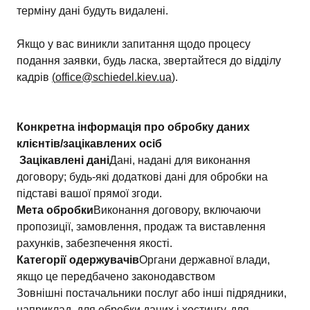
терміну дані будуть видалені.
Якщо у вас виникли запитання щодо процесу
подання заявки, будь ласка, звертайтеся до відділу
кадрів
(
office@schiedel.kiev.ua
).
Конкретна інформація про обробку даних
клієнтів/зацікавлених осіб
Зацікавлені дані
Дані, надані для виконання
договору; будь-які додаткові дані для обробки на
підставі вашої прямої згоди.
Мета обробки
Виконання договору, включаючи
пропозиції, замовлення, продаж та виставлення
рахунків, забезпечення якості.
Категорії одержувачів
Органи державної влади,
якщо це передбачено законодавством
Зовнішні постачальники послуг або інші підрядники,
наприклад, для обробки даних і хостингу, для