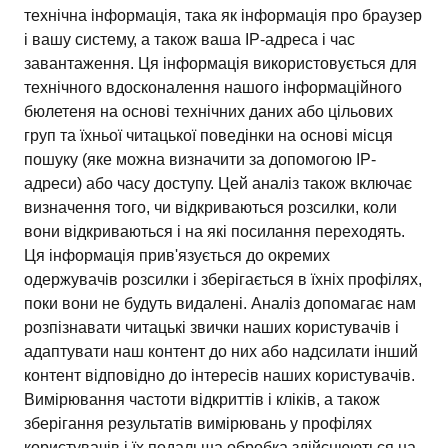
технічна інформація, така як інформація про браузер
і вашу систему, а також ваша IP-адреса і час
завантаження. Ця інформація використовується для
технічного вдосконалення нашого інформаційного
бюлетеня на основі технічних даних або цільових
груп та їхньої читацької поведінки на основі місця
пошуку (яке можна визначити за допомогою IP-
адреси) або часу доступу. Цей аналіз також включає
визначення того, чи відкриваються розсилки, коли
вони відкриваються і на які посилання переходять.
Ця інформація прив'язується до окремих
одержувачів розсилки і зберігається в їхніх профілях,
поки вони не будуть видалені. Аналіз допомагає нам
розпізнавати читацькі звички наших користувачів і
адаптувати наш контент до них або надсилати інший
контент відповідно до інтересів наших користувачів.
Вимірювання частоти відкриттів і кліків, а також
зберігання результатів вимірювань у профілях
користувачів і їх подальша обробка здійснюються на