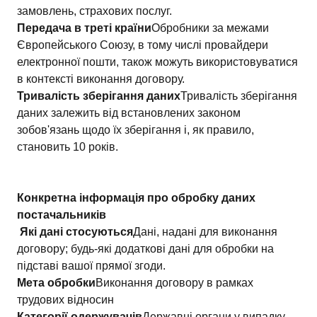
замовлень, страхових послуг.
Передача в треті країни
Обробники за межами
Європейського Союзу, в тому числі провайдери
електронної пошти, також можуть використовуватися
в контексті виконання договору.
Тривалість зберігання даних
Тривалість зберігання
даних залежить від встановлених законом
зобов'язань щодо їх зберігання і, як правило,
становить 10 років.
Конкретна інформація про обробку даних
постачальників
Які дані стосуються
Дані, надані для виконання
договору; будь-які додаткові дані для обробки на
підставі вашої прямої згоди.
Мета обробки
Виконання договору в рамках
трудових відносин
Категорії одержувачів
Державні органи у випадку,