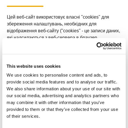
Цей веб-сайт використовує власні "cookies" для
збереження налаштувань, необхідних для
відображення веб-сайту ("cookies" - це записи даних,
які надсилаються з веб-сервера в браузер
користувача і зберігаються там для подальшого
вилучення). У наших власних "cookies" не
зберігаються персональні дані. Як правило, ви
можете запобігти використанню "cookies",
This website uses cookies
заборонивши збереження "cookies" у вашому
We use cookies to personalise content and ads, to
браузері.
provide social media features and to analyse our traffic.
We also share information about your use of our site with
our social media, advertising and analytics partners who
may combine it with other information that you’ve
provided to them or that they’ve collected from your use
6. інформація про подальші
of their services.
процедури обробки даних