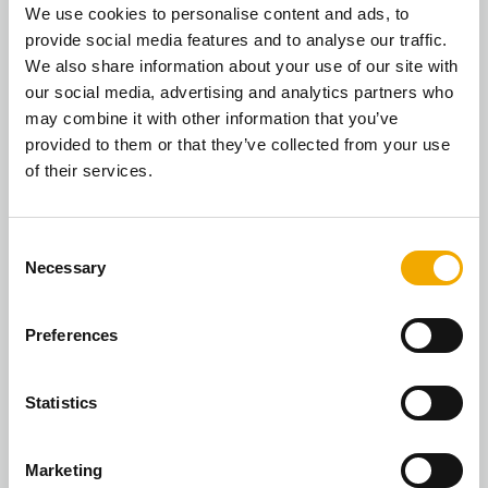
We use cookies to personalise content and ads, to
provide social media features and to analyse our traffic.
Prix et certifications
We also share information about your use of our site with
our social media, advertising and analytics partners who
may combine it with other information that you’ve
provided to them or that they’ve collected from your use
of their services.
Choix économique
C
Le premier choix de Schiedel Benelux pour le
Necessary
o
remplacement économique des anciens
n
modèles de poêles.
s
Preferences
e
Certifié ClearSkies (5)
n
t
Statistics
Niveau le plus élevé (5) de la certification
S
ClearSkies. clearskiesmark.org
e
Marketing
l