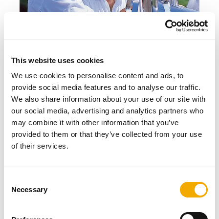
This website uses cookies
PRIMA PLUS
We use cookies to personalise content and ads, to
provide social media features and to analyse our traffic.
Système robuste à paroi unique pour les
We also share information about your use of our site with
dispositifs de condensation.
our social media, advertising and analytics partners who
may combine it with other information that you’ve
SUR LE PRODUIT PRIMA PLUS
provided to them or that they’ve collected from your use
of their services.
C
Necessary
o
n
s