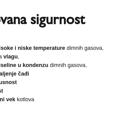
vana sigurnost
isoke i niske temperature
dimnih gasova,
na
vlagu
,
iseline u kondenzu
dimnih gasova,
aljenje čađi
usnost
st
ni vek
kotlova