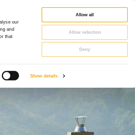
Schiedel Profi
Pretraga prodajnog predstavnika
Karijera
O Schiedel
Srbija
Allow all
alyse our
KONTAKT & SAVET
ing and
Allow selection
r that
Deny
Benelux (holandski)
Estonija
Show details
Italija
Nemačka
Slovačka
Velika Britanija