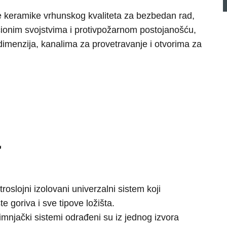
ke keramike vrhunskog kvaliteta za bezbedan rad,
acionim svojstvima i protivpožarnom postojanošću,
dimenzija, kanalima za provetravanje i otvorima za
roslojni izolovani univerzalni sistem koji
e goriva i sve tipove ložišta.
imnjački sistemi odrađeni su iz jednog izvora