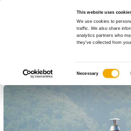
This website uses cookie
We use cookies to personal
Sve
traffic. We also share info
analytics partners who may
Please choose your country
they’ve collected from your
Proizvodi
Primena & Industrija
Servis
Kompaniji
Istorija
Austrija
Benelux (
C
Novosti, štampa i događaji
Bosna
Bugarska
Necessary
o
Finska
France
n
Letonija
Litvanija
s
Norveška
Poljska
e
n
Slovenija
Srbija
t
Češka
Švajcarsk
S
e