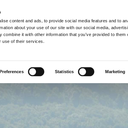
s
ise content and ads, to provide social media features and to an
rmation about your use of our site with our social media, advertis
 combine it with other information that you’ve provided to them o
 use of their services.
Za profesionalce
engleski)
Benelux (francuski)
Danska
Preferences
Statistics
Marketing
Hrvatska
Mađarska
Rumunija
Ukrajna
a
Švedska