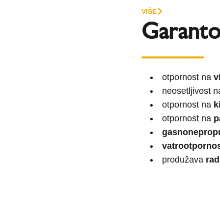
VIŠE
Garanto
otpornost na
v
neosetljivost 
otpornost na
k
otpornost na
p
gasnoneprop
vatrootporno
produžava
rad