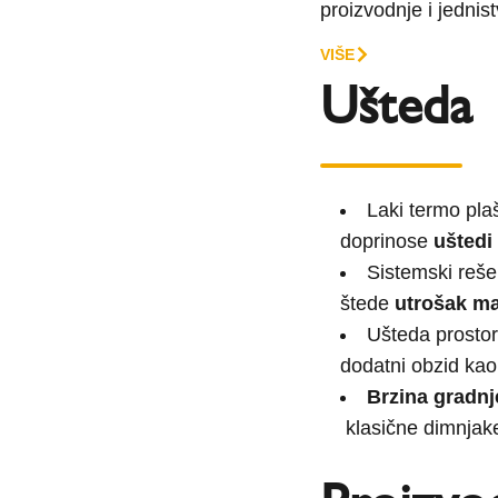
proizvodnje i jednis
VIŠE
Ušteda
Laki termo pla
doprinose
uštedi
Sistemski reše
štede
utrošak ma
Ušteda prostor
dodatni obzid kao
Brzina gradnj
klasične dimnjak