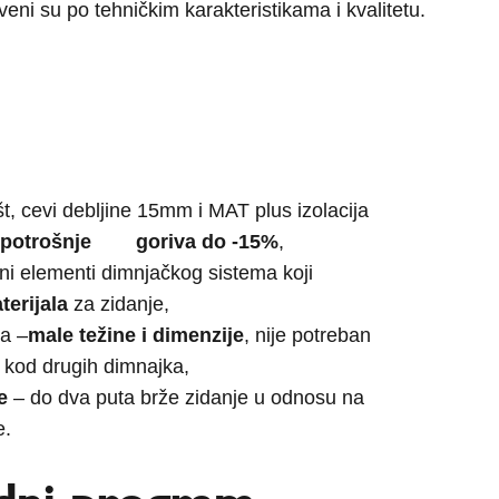
tveni su po tehničkim karakteristikama i kvalitetu.
št, cevi debljine 15mm i MAT plus izolacija
 potrošnje
goriva do -15%
,
ni elementi dimnjačkog sistema koji
terijala
za zidanje,
a –
male težine i dimenzije
, nije potreban
 kod drugih dimnajka,
e
– do dva puta brže zidanje u odnosu na
e.