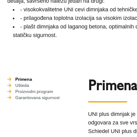
detalja, savršeno naležu jedan na drugi:
- visokokvalitetne UNI cevi dimnjaka od tehnič
- prilagođena toplotna izolacija sa visokim izol
- plašt dimnjaka od laganog betona, optimalnih 
statičku sigurnost.
Primena
Primena
Ušteda
Proizvodni program
Garantovana sigurnost
UNI plus dimnjak je t
odgovara za sve vrst
Schiedel UNI plus d