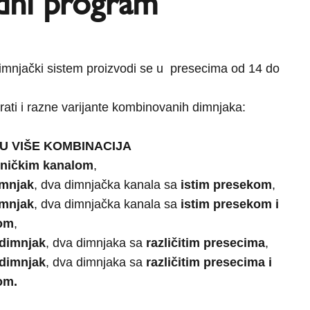
dni program
imnjački sistem proizvodi se u presecima od 14 do
ati i razne varijante kombinovanih dimnjaka:
U VIŠE KOMBINACIJA
hničkim kanalom
,
imnjak
, dva dimnjačka kanala sa
istim presekom
,
imnjak
, dva dimnjačka kanala sa
istim presekom i
lom
,
dimnjak
, dva dimnjaka sa
različitim presecima
,
dimnjak
, dva dimnjaka sa
različitim presecima i
om.