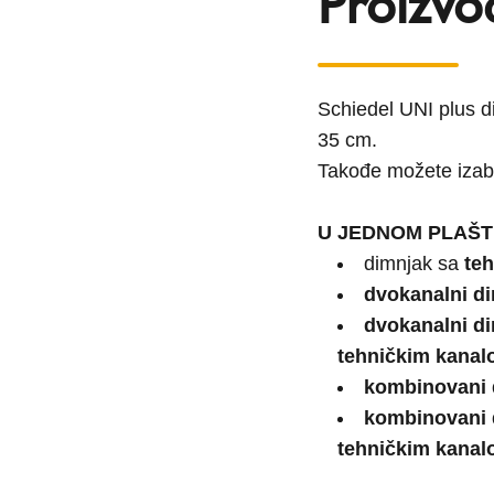
Proizvo
Schiedel UNI plus d
35 cm.
Takođe možete izabr
U JEDNOM PLAŠT
dimnjak sa
te
dvokanalni d
dvokanalni d
tehničkim kana
kombinovani 
kombinovani 
tehničkim kanal