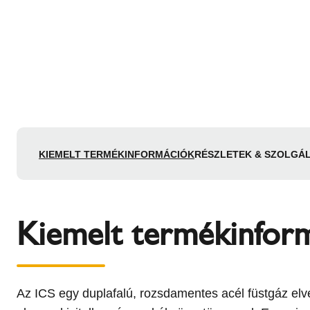
KIEMELT TERMÉKINFORMÁCIÓK
RÉSZLETEK & SZOLGÁ
Kiemelt termékinfor
Az ICS egy duplafalú, rozsdamentes acél füstgáz elv