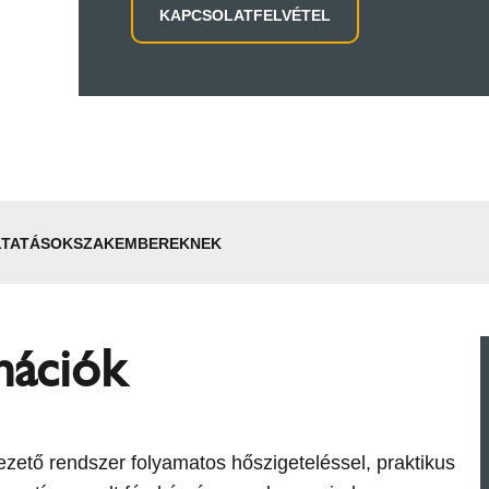
KAPCSOLATFELVÉTEL
LTATÁSOK
SZAKEMBEREKNEK
mációk
ezető rendszer folyamatos hőszigeteléssel, praktikus