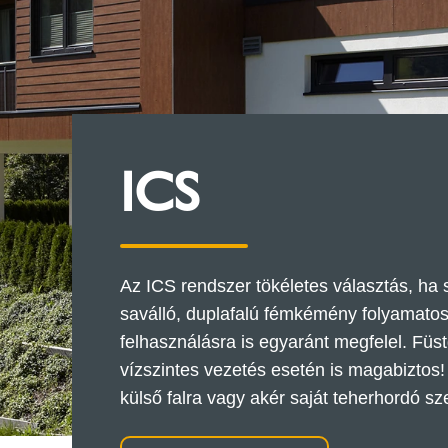
ICS
Az ICS rendszer tökéletes választás, ha 
saválló, duplafalú fémkémény folyamatos 
felhasználásra is egyaránt megfelel. Füs
vízszintes vezetés esetén is magabiztos! 
külső falra vagy akér saját teherhordó s