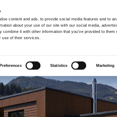
S
s
ise content and ads, to provide social media features and to an
rmation about your use of our site with our social media, advertis
 combine it with other information that you’ve provided to them o
 use of their services.
ari szegmensek
Szolgáltatásaink
Szakembereknek
angol)
Benelux (francia)
Bulgária
Preferences
Statistics
Marketing
ág
Franciaország
g
Litvánia
Németország
Svédország
Ukrajna