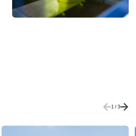
1
/
3