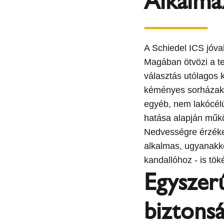
Alkalmaz
A Schiedel ICS jóval
Magában ötvözi a te
választás utólagos 
kéményes sorházakho
egyéb, nem lakócél
hatása alapján mű
Nedvességre érzéke
alkalmas, ugyanakko
kandallóhoz - is tök
Egyszerű
biztons