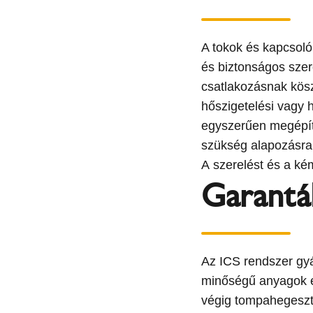
A tokok és kapcsoló
és biztonságos szer
csatlakozásnak kös
hőszigetelési vagy
egyszerűen megépíth
szükség alapozásra
A szerelést és a k
Garantá
Az ICS rendszer gy
minőségű anyagok és
végig tompahegeszt