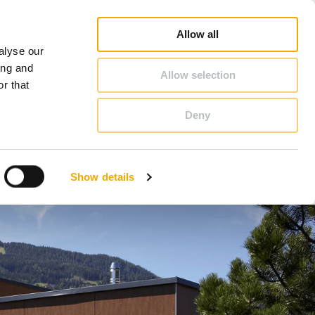
chiedel Profi
Webshop
Kandalló inspirátor
Karrier
Schiedelről
Magyarország
Allow all
alyse our
KAPCSOLAT & TANÁCSADÁS
ing and
Allow selection
r that
Deny
Benelux (holland)
Cseh Köztársaság
Show details
Horvátország
Magyarország
Olaszország
Szerbia
Észtország