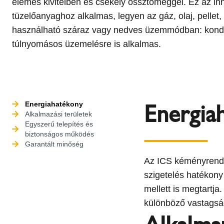
elemes kivitelben és csekély össztömeggel. Ez az i
tüzelőanyaghoz alkalmas, legyen az gáz, olaj, pelle
használható száraz vagy nedves üzemmódban: konde
túlnyomásos üzemelésre is alkalmas.
Energia
Energiahatékony
Alkalmazási területek
Egyszerű telepítés és
biztonságos működés
Garantált minőség
Az ICS kéményrendsz
szigetelés hatékon
mellett is megtartja
különböző vastagsá