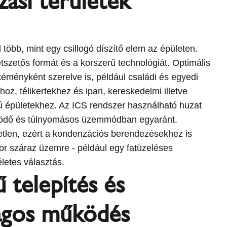
ási területek
 több, mint egy csillogó díszítő elem az épületen.
tszetős formát és a korszerű technológiát. Optimális
kéményként szerelve is, például családi és egyedi
z, télikertekhez és ipari, kereskedelmi illetve
ú épületekhez. Az ICS rendszer használható huzat
ködő és túlnyomásos üzemmódban egyaránt.
tlen, ezért a kondenzációs berendezésekhez is
r száraz üzemre - például egy fatüzeléses
életes választás.
 telepítés és
ágos működés