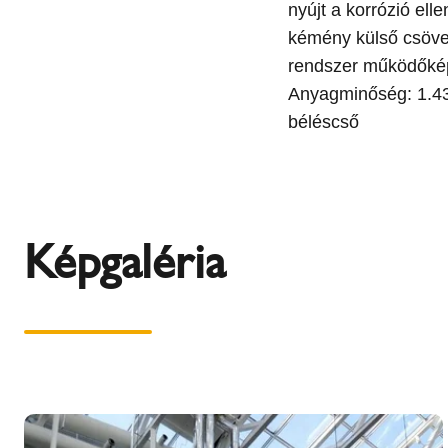
nyújt a korrózió ell
kémény külső csöve f
rendszer működőké
Anyagminőség: 1.43
béléscső
Képgaléria