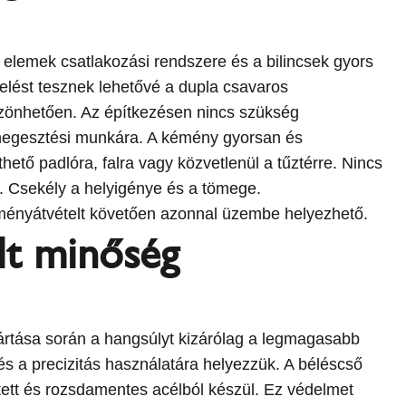
 elemek csatlakozási rendszere és a bilincsek gyors
elést tesznek lehetővé a dupla csavaros
zönhetően. Az építkezésen nincs szükség
 hegesztési munkára. A kémény gyorsan és
ető padlóra, falra vagy közvetlenül a tűztérre. Nincs
. Csekély a helyigénye és a tömege.
éményátvételt követően azonnal üzembe helyezhető.
lt minőség
ártása során a hangsúlyt kizárólag a legmagasabb
 a precizitás használatára helyezzük. A béléscső
ett és rozsdamentes acélból készül. Ez védelmet