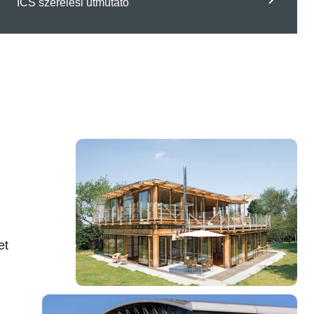
ICS szerelési útmutató
et