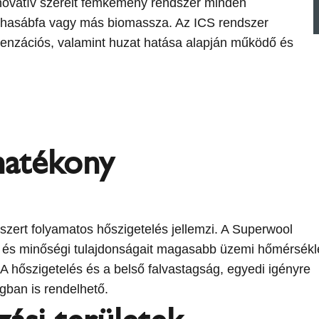
nnovatív szerelt fémkémény rendszer minden
t, hasábfa vagy más biomassza. Az ICS rendszer
nzációs, valamint huzat hatása alapján működő és
hatékony
ert folyamatos hőszigetelés jellemzi. A Superwool
y és minőségi tulajdonságait magasabb üzemi hőmérsékl
. A hőszigetelés és a belső falvastagság, egyedi igényre
gban is rendelhető.