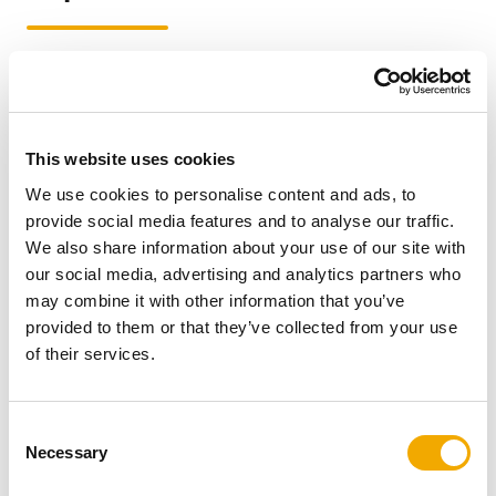
Klantenservice
This website uses cookies
Voor het plaatsen van bestellingen, vragen over
bestellingen of leveringen.
We use cookies to personalise content and ads, to
provide social media features and to analyse our traffic.
Oude Veerseweg 23
We also share information about your use of our site with
4332 SH Middelburg
our social media, advertising and analytics partners who
+31 (0)118 689 900
may combine it with other information that you’ve
-
provided to them or that they’ve collected from your use
csc1@schiedel.com
of their services.
OPENINGSTIJDEN
C
Necessary
o
Technische helpdesk
n