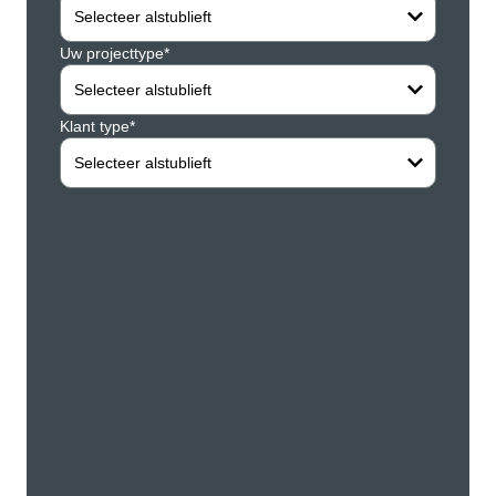
Selecteer alstublieft
Uw projecttype*
Uw vo
Selecteer alstublieft
Klant type*
Uw ac
Selecteer alstublieft
Uw st
Uw po
Uw st
Uw lan
Neth