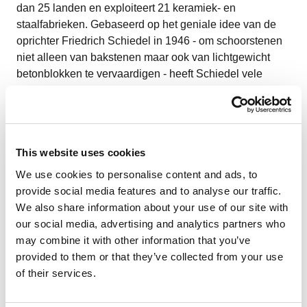
dan 25 landen en exploiteert 21 keramiek- en
staalfabrieken. Gebaseerd op het geniale idee van de
oprichter Friedrich Schiedel in 1946 - om schoorstenen
niet alleen van bakstenen maar ook van lichtgewicht
betonblokken te vervaardigen - heeft Schiedel vele
andere revolutionaire ontwikkelingen in de industrie
gecreëerd. Tot onze bedrijfsmijlpalen behoren de ronde
schoorsteen in 1966, de isolerende schoorsteen in
1985, de universele ABSOLUT schoorsteen in 1999, het
This website uses cookies
ABSOLUT Thermo luchttoevoerkanaal voor
kamergeïsoleerde werking van individuele haarden en
We use cookies to personalise content and ads, to
de combinatie van onze innovatieve
provide social media features and to analyse our traffic.
schachtgeïntegreerde en kamergeïsoleerde kachelinzet
We also share information about your use of our site with
KINGFIRE.
our social media, advertising and analytics partners who
may combine it with other information that you’ve
provided to them or that they’ve collected from your use
of their services.
Historische indrukken