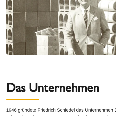
Das Unternehmen
1946 gründete Friedrich Schiedel das Unternehmen 
Österreich. 1990 übertrug er die Schiedel-Firmengru