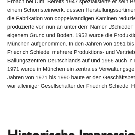
Erbach bei Ulm. Bereits 1947 spezialisierte er sein 
1991 jene in Österreich an die Firma Braas GmbH. Heut
einem Schornsteinwerk, dessen Herstellungssortimen
25 Ländern vertreten und betreibt 21 Keramik- und 
die Fabrikation von doppelwandigen Kaminen reduzie
der genialen Idee des Gründers Friedrich Schiedel 1946
produzierte von nun an unter dem Namen „Schiedel“ m
nur aus Ziegeln, sondern aus Leichtbeton-Blocksteinen 
eigenem Grund und Boden. 1952 wurde die Produkti
Schiedel viele weitere branchenrevolutionäre Entwick
München aufgenommen. In den Jahren von 1961 bis 
unternehmerischen Meilensteinen zählen unter and
Friedrich Schiedel mehrere Produktions- und Vertrieb
der Isolierschornstein 1985, der universelle ABSOLUT 
Ballungszentren Deutschlands auf und 1966 auch in 
ABSOLUT Thermo-Luftzug für den raumluftunabh
1971 wurde in München ein zentrales Verwaltungsgeb
Einzelfeuerstätten sowie die Kombination u
Jahren von 1971 bis 1990 baute er den Geschäftsbetr
war alleiniger Gesellschafter der Friedrich Schiedel
Historische Impressi