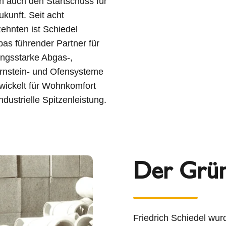
 auch den Startschuss für
ukunft. Seit acht
ehnten ist Schiedel
as führender Partner für
ungsstarke Abgas-,
rnstein- und Ofensysteme
wickelt für Wohnkomfort
ndustrielle Spitzenleistung.
Der Grü
Friedrich Schiedel wu