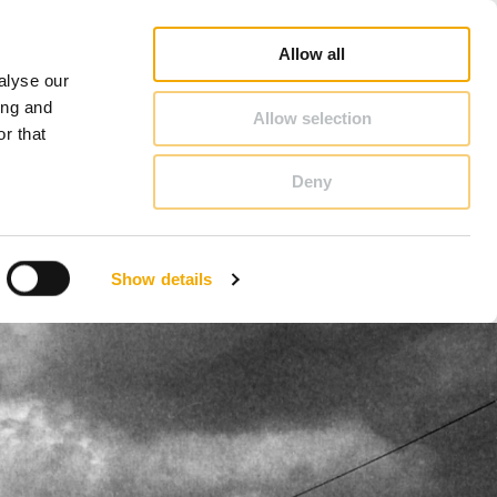
Schiedel Profi
Karriere
Über Schiedel
Österreich
Allow all
alyse our
KONTAKT & BERATUNG
ing and
Allow selection
r that
Deny
Benelux (Niederländisch)
Dänemark
Show details
Großbritannien
Litauen
Schweden
Slowenien
Österreich