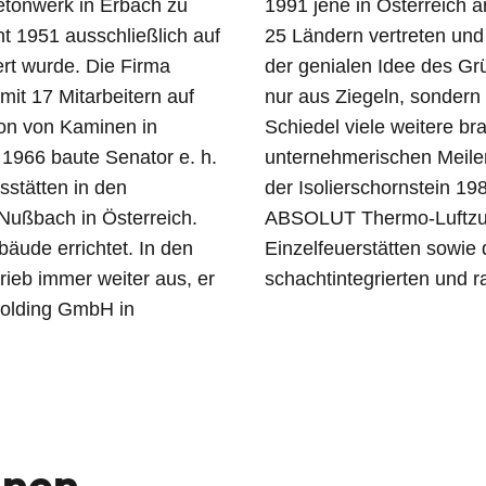
Betonwerk in Erbach zu
e ist Schiedel in über
t 1951 ausschließlich auf
Stahlwerke. Basierend auf
rt wurde. Die Firma
 – Kamine nicht mehr
it 17 Mitarbeitern auf
herzustellen – schaffte
on von Kaminen in
lungen. Zu unseren
1966 baute Senator e. h.
erem der Rundkamin 1966,
sstätten in den
Kamin 1999, der
Nußbach in Österreich.
ängigen Betrieb von
äude errichtet. In den
nseres innovativen
ieb immer weiter aus, er
schachtintegrierten und
 Holding GmbH in
onen