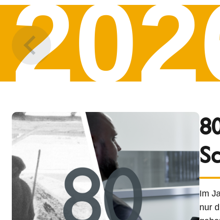
202
80
Sc
Im Ja
nur d