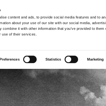
s
ise content and ads, to provide social media features and to an
rmation about your use of our site with our social media, advertis
 combine it with other information that you’ve provided to them o
 use of their services.
Service
Für Profis
Französisch)
Benelux (Niederländisch)
Deutschland
Preferences
Statistics
Marketing
Frankreich
Lettland
Rumänien
Slowakei
Ungarn