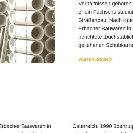
Verhältnissen geboren
er ein Fachschulstudi
Straßenbau. Nach Kri
Erbacher Bauwaren in E
berichtete „buchstäbli
geliehenen Schubkarre
WEITERLESEN
Erbacher Bauwaren in
ppe in Deutschland und