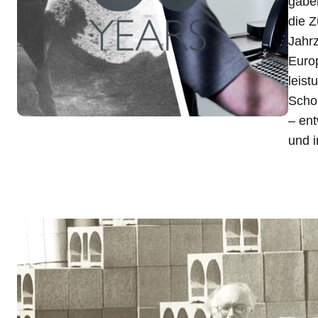
gaben
die Z
Jahrz
Europ
leist
Scho
– ent
und i