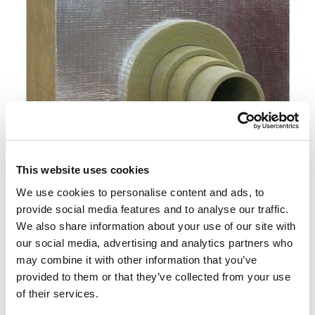
This website uses cookies
We use cookies to personalise content and ads, to
Die Wanddurchführung IGNIS PROTECT besteht aus
provide social media features and to analyse our traffic.
spezieller Mineralwolle mit ALU-Kaschierung. Diese
We also share information about your use of our site with
sorgt dafür, dass brennbare Baustoffe bei
our social media, advertising and analytics partners who
Rauchrohrdurchführung durch Wände geschützt
may combine it with other information that you’ve
werden. Die Wanddurchführung ist für ein- und
provided to them or that they’ve collected from your use
doppelwandige Verbindungsleitungen bis 450 °C
of their services.
geeignet. Durch die sieben herausnehmbaren