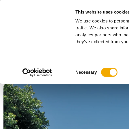
This website uses cookie
We use cookies to personal
Alles
traffic. We also share info
analytics partners who may
Bitte wählen Sie Ihr Land
they’ve collected from your
Produkte
Anwendungen & Branchen
Unternehmen
Geschichte
Benelux (Englisch)
Benelux (
C
News, Presse und Events
Bulgarien
Deutschl
Necessary
o
Finnland
Frankreic
n
Kroatien
Lettland
s
Polen
Rumänie
e
n
Serbien
Slowakei
t
Ukraine
Ungarn
S
e