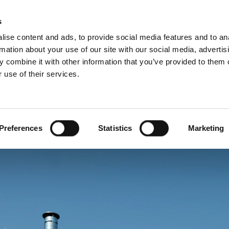
s
ise content and ads, to provide social media features and to an
rmation about your use of our site with our social media, advertis
 combine it with other information that you’ve provided to them o
 use of their services.
Service
Für Profis
Französisch)
Benelux (Niederländisch)
and
Dänemark
Preferences
Statistics
Marketing
h
Großbritannien
Litauen
n
Schweden
Slowenien
Österreich