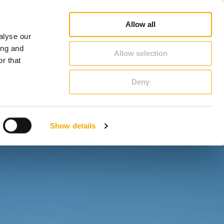
Schiedel Profi
Karriere
Über Schiedel
Österreich
Allow all
alyse our
KONTAKT & BERATUNG
ing and
Allow selection
r that
Deny
Bosnien
Estland
Show details
Italien
Norwegen
Schweiz
Tschechische Republik