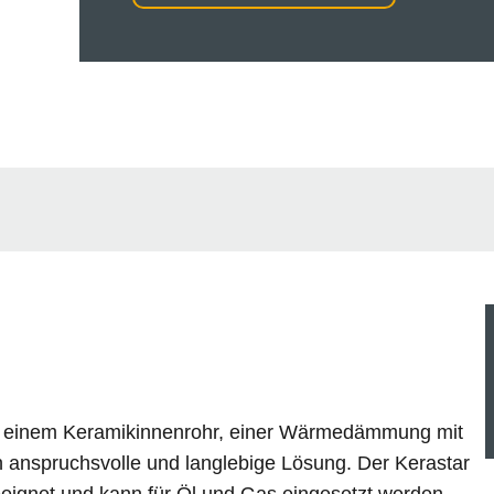
 einem Keramikinnenrohr, einer Wärmedämmung mit
 anspruchsvolle und langlebige Lösung. Der Kerastar
geeignet und kann für Öl und Gas eingesetzt werden.