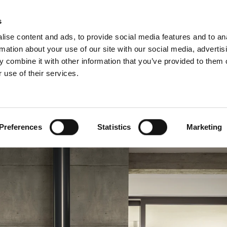
s
ise content and ads, to provide social media features and to an
rmation about your use of our site with our social media, advertis
 combine it with other information that you’ve provided to them o
 use of their services.
Service
Für Profis
Französisch)
Benelux (Niederländisch)
and
Dänemark
Preferences
Statistics
Marketing
h
Großbritannien
Litauen
n
Schweden
Slowenien
Österreich