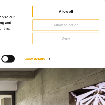
Schiedel Profi
Karriere
Über Schiedel
Österreich
Allow all
alyse our
KONTAKT & BERATUNG
ing and
Allow selection
r that
Deny
Bosnien
Estland
Show details
Italien
Norwegen
Schweiz
Tschechische Republik