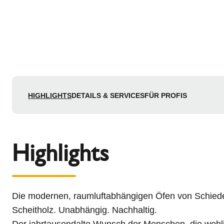
HIGHLIGHTS
DETAILS & SERVICES
FÜR PROFIS
Highlights
Die modernen, raumluftabhängigen Öfen von Schiede
Scheitholz. Unabhängig. Nachhaltig.
Der jahrtausendalte Wunsch der Menschen, die woh