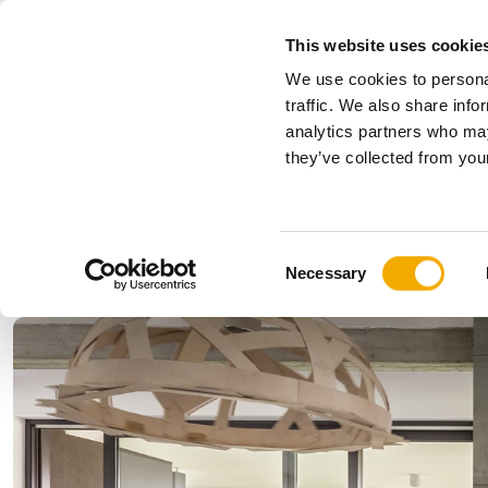
This website uses cookie
We use cookies to personal
Alles
traffic. We also share info
analytics partners who may
Bitte wählen Sie Ihr Land
they’ve collected from your
Produkte
Anwendungen & Branchen
Unternehmen
Geschichte
Benelux (Englisch)
Benelux (
C
News, Presse und Events
Bulgarien
Deutschl
Necessary
o
Finnland
Frankreic
n
Kroatien
Lettland
s
Polen
Rumänie
e
n
Serbien
Slowakei
t
Ukraine
Ungarn
S
e