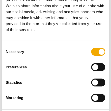
We also share information about your use of our site with
our social media, advertising and analytics partners who
may combine it with other information that you’ve
provided to them or that they’ve collected from your use
of their services.
Die heutige Technologie von Schiedel kann die Effizienz
der Öfen drastisch um bis zu 86% steigern und
C
gleichzeitig die Emissionen um 2/3 im Vergleich zu
Necessary
o
älteren ineffizienten Öfen senken. Während alte und
n
ineffiziente Einzelöfen und offenes Feuer das Problem
s
Preferences
verschlimmern, bieten neue Technologien saubere und
e
effiziente Optionen. Wir könnten die Emissionen
n
drastisch verringern, wenn Konsumenten beides tun:
t
Statistics
alte Geräte ersetzen und ausschließlich trockenes Holz
S
in höchster Qualität nutzen.
e
Marketing
l
e