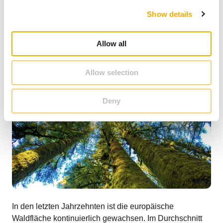
c
Show details
t
Der Europäische Wald wächst
i
o
Allow all
n
Allow selection
Deny
In den letzten Jahrzehnten ist die europäische
Waldfläche kontinuierlich gewachsen. Im Durchschnitt