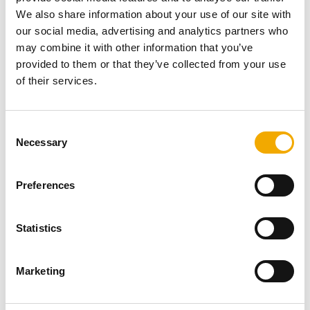
Kaminüberprüfung (mit / ohne
We also share information about your use of our site with
our social media, advertising and analytics partners who
Kamera)
may combine it with other information that you’ve
provided to them or that they’ve collected from your use
of their services.
C
Necessary
o
n
s
Preferences
e
n
t
Statistics
S
e
Marketing
l
e