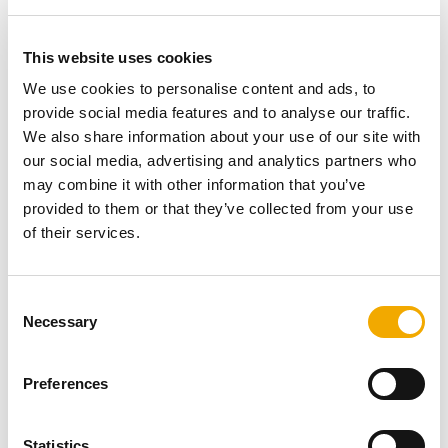
This website uses cookies
We use cookies to personalise content and ads, to
provide social media features and to analyse our traffic.
We also share information about your use of our site with
our social media, advertising and analytics partners who
may combine it with other information that you’ve
provided to them or that they’ve collected from your use
of their services.
C
Das Verbindungssystem mit Steckmuffenverbindung
Necessary
o
und integrierten Klemmbändern mit Doppelsicke sorgt
n
durch die zweifache Schraubverbindung für eine
s
schnelle und sichere Montage. Es sind keine
Preferences
e
Wärmedämm- und Schweißarbeiten auf der Baustelle
n
notwendig. Die Oberflächentemperatur ist sehr niedrig
t
Statistics