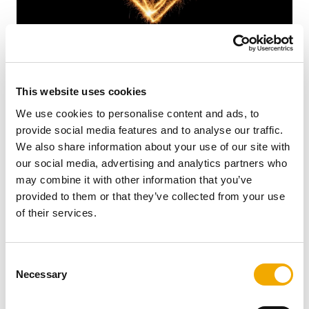
This website uses cookies
We use cookies to personalise content and ads, to
Mehr Zeit zu Hause zu verbringen, wird für viele
provide social media features and to analyse our traffic.
Menschen zu einem immer wünschenswerteren Ziel.
We also share information about your use of our site with
Dank Online-Shopping und Home Office gibt es weitere
our social media, advertising and analytics partners who
Gründe, ein schönes Zuhause zu schaffen. Zu Hause
may combine it with other information that you’ve
streben Familien nach maximalem Komfort – was zu
provided to them or that they’ve collected from your use
hohen Ansprüchen an Ästhetik, Funktionalität und nicht
of their services.
zuletzt Komfort führt. Darüber hinaus ist die nahtlose
Integration von Produkten in Smart-Home-Systeme und
On-Demand-Allround-Services von großer Bedeutung.
C
Wir versuchen bereits heute, einen Beitrag zu
Necessary
o
platzsparenden, gemütlichen Häusern für heutige und
n
zukünftige Hausbesitzer zu leisten.