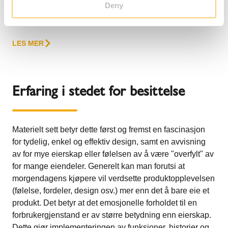
Deny
og energieffektive skorsteinsløsninger, integrerte
ventilasjonssystemer og bærekraftige ovnsystemer.
LES MER
Erfaring i stedet for besittelse
Materielt sett betyr dette først og fremst en fascinasjon
for tydelig, enkel og effektiv design, samt en avvisning
av for mye eierskap eller følelsen av å være "overfylt" av
for mange eiendeler. Generelt kan man forutsi at
morgendagens kjøpere vil verdsette produktopplevelsen
(følelse, fordeler, design osv.) mer enn det å bare eie et
produkt. Det betyr at det emosjonelle forholdet til en
forbrukergjenstand er av større betydning enn eierskap.
Dette gjør implementeringen av funksjoner, historier og