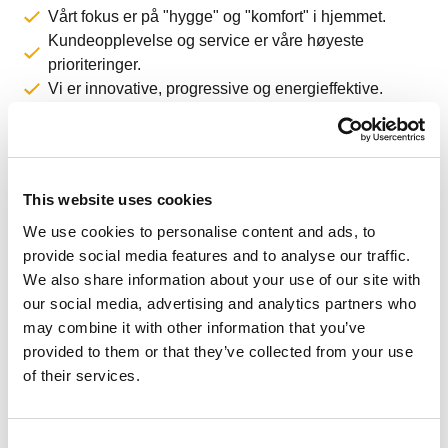
Vårt fokus er på "hygge" og "komfort" i hjemmet.
Kundeopplevelse og service er våre høyeste
prioriteringer.
Vi er innovative, progressive og energieffektive.
Våre produkter er attraktive, tydelige, holdbare og
sofistikerte.
Vi kommuniserer tydelig, enkelt og effektivt.
This website uses cookies
We use cookies to personalise content and ads, to
Mer tid innenfor dine egne fire
provide social media features and to analyse our traffic.
We also share information about your use of our site with
vegger
our social media, advertising and analytics partners who
may combine it with other information that you’ve
provided to them or that they’ve collected from your use
of their services.
C