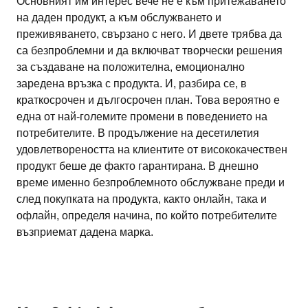
Основният им интерес вече не е към притежаването
на даден продукт, а към обслужването и
преживяването, свързано с него. И двете трябва да
са безпроблемни и да включват творчески решения
за създаване на положителна, емоционално
заредена връзка с продукта. И, разбира се, в
краткосрочен и дългосрочен план. Това вероятно е
една от най-големите промени в поведението на
потребителите. В продължение на десетилетия
удовлетвореността на клиентите от висококачествен
продукт беше де факто гарантирана. В днешно
време именно безпроблемното обслужване преди и
след покупката на продукта, както онлайн, така и
офлайн, определя начина, по който потребителите
възприемат дадена марка.