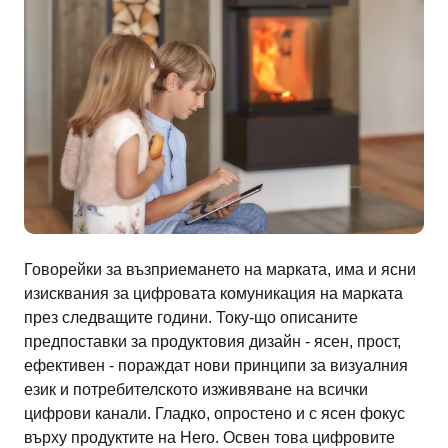
Говорейки за възприемането на марката, има и ясни
изисквания за цифровата комуникация на марката
през следващите години. Току-що описаните
предпоставки за продуктовия дизайн - ясен, прост,
ефективен - пораждат нови принципи за визуалния
език и потребителското изживяване на всички
цифрови канали. Гладко, опростено и с ясен фокус
върху продуктите на Hero. Освен това цифровите