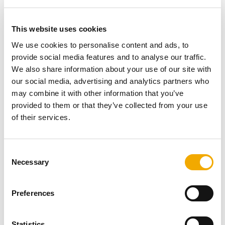
Ние сме иновативни, прогресивни и енергийно
ефективни.
Нашите продукти са привлекателни, ясни,
This website uses cookies
издръжливи и изискани.
We use cookies to personalise content and ads, to
Общуваме ясно, просто и ефективно.
provide social media features and to analyse our traffic.
We also share information about your use of our site with
our social media, advertising and analytics partners who
may combine it with other information that you’ve
Повече време в рамките на
provided to them or that they’ve collected from your use
собствените ви четири стени
of their services.
C
Necessary
o
n
s
Preferences
e
n
t
Statistics