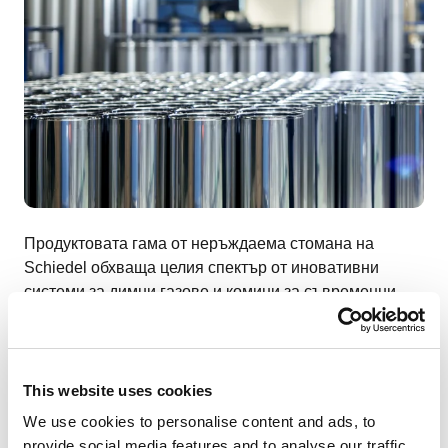
Продуктовата гама от неръждаема стомана на
Schiedel обхваща целия спектър от иновативни
системи за димни газове и комини за съвременни
сгради, като частни домове, жилищни блокове,
промишлени и търговски сгради и големи имоти: От
едностенни и двустенни системи от неръждаема
стомана до перфектната симбиоза с керамични
This website uses cookies
димоотводи във всички температурни диапазони и
We use cookies to personalise content and ads, to
приложения под налягане. Можете да разчитате на
provide social media features and to analyse our traffic.