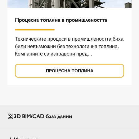
Процесна топлина в промишлеността
Техническите процеси в промишлеността биха
били невъзможни без технологична топлина.
Компаниите са изправени пред
предизвикателства, когато става въпрос за
оползотворяване на отпадната топлина.
ПРОЦЕСНА ТОПЛИНА
3D BIM/CAD база данни