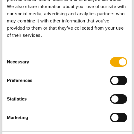
перфектното решение за най-съвременна
We also share information about your use of our site with
отоплителна техника с първокласно качество!
our social media, advertising and analytics partners who
may combine it with other information that you’ve
provided to them or that they’ve collected from your use
of their services.
Общ преглед на продукта
C
Necessary
o
n
Стоманени
Изберете продуктова
категория:
s
Preferences
коминни системи
e
Стоманени коминни
n
системи
t
Statistics
S
e
Marketing
l
e