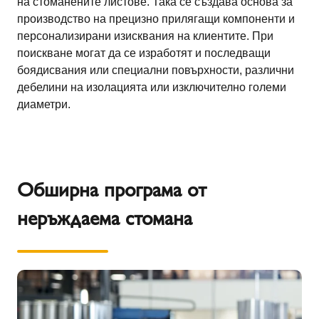
на стоманените листове. Така се създава основа за
производство на прецизно прилягащи компоненти и
персонализирани изисквания на клиентите. При
поискване могат да се изработят и последващи
боядисвания или специални повърхности, различни
дебелини на изолацията или изключително големи
диаметри.
Обширна програма от
неръждаема стомана