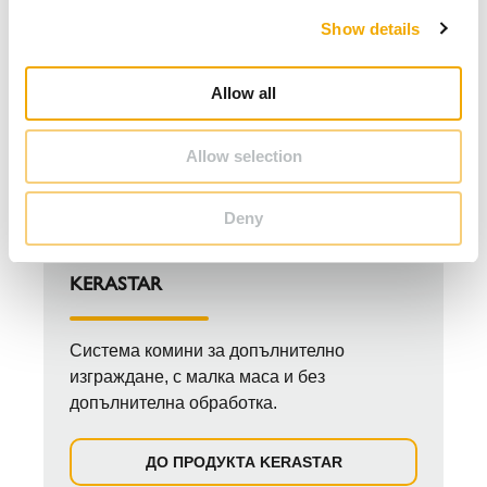
c
Show details
t
i
o
Allow all
n
Allow selection
Deny
KERASTAR
Cистема комини за допълнително
изграждане, с малка маса и без
допълнителна обработка.
ДО ПРОДУКТА KERASTAR