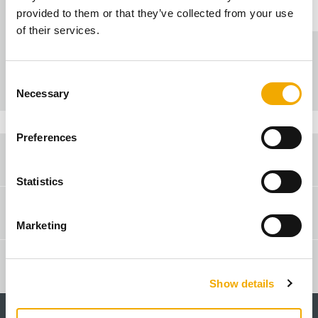
всичко
Новини
Натиснете
Събития
provided to them or that they’ve collected from your use
of their services.
C
Necessary
o
n
s
Preferences
e
3D BIM/CAD база данни
n
t
Statistics
S
Изтегляне
e
Marketing
l
e
Търсене на търговец
c
Show details
t
i
o