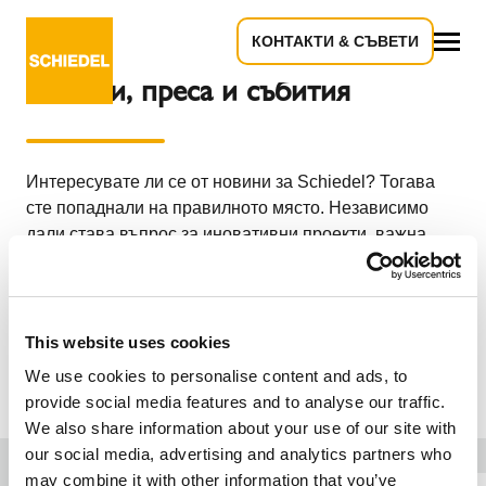
КОНТАКТИ & СЪВЕТИ
всичко
Новини, преса и събития
Интересувате ли се от новини за Schiedel? Тогава
сте попаднали на правилното място. Независимо
дали става въпрос за иновативни проекти, важна
информация, събития в индустрията или нови
продукти - открийте всички последни новини за
Schiedel. Имате ли въпроси по теми, свързани с
пресата? Можете да се свържете с нашия
This website uses cookies
пресцентър на komini@schiedel.com
We use cookies to personalise content and ads, to
provide social media features and to analyse our traffic.
We also share information about your use of our site with
our social media, advertising and analytics partners who
may combine it with other information that you’ve