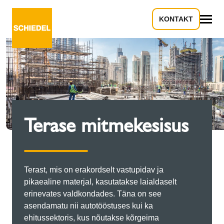
KONTAKT
Kõik
Terase mitmekesisus
Terast, mis on erakordselt vastupidav ja
pikaealine materjal, kasutatakse laialdaselt
erinevates valdkondades. Täna on see
asendamatu nii autotööstuses kui ka
ehitussektoris, kus nõutakse kõrgeima