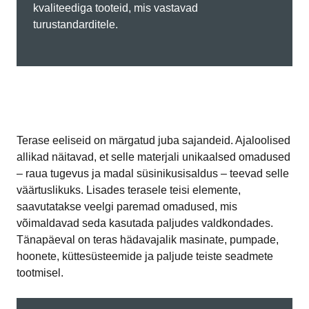
kvaliteediga tooteid, mis vastavad
turustandarditele.
Terase eeliseid on märgatud juba sajandeid. Ajaloolised
allikad näitavad, et selle materjali unikaalsed omadused
– raua tugevus ja madal süsinikusisaldus – teevad selle
väärtuslikuks. Lisades terasele teisi elemente,
saavutatakse veelgi paremad omadused, mis
võimaldavad seda kasutada paljudes valdkondades.
Tänapäeval on teras hädavajalik masinate, pumpade,
hoonete, küttesüsteemide ja paljude teiste seadmete
tootmisel.