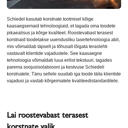
Schiedel kasutab korstnate tootmisel kõige
kaasaegsemaid tehnoloogiaid, et tagada oma toodete
pikaealisus ja kõrge kvaliteet. Roostevabast terasest
korstnaid toodetakse uuendusliku lasertehnoloogia abil,
mis võimaldab täpselt ja tõhusalt lõigata teraslehti
vastavalt klientide vajadustele. See kaasaegne
tehnoloogia võimaldab luua erilist tekstuuri, tagades
parema soojusisolatsiooni ja kestvuse Schiedeli
korstnatele. Tänu sellele suudab iga toode täita klientide
vajadusi ja vastab kõrgeimatele kvaliteedistandarditele.
Lai roostevabast terasest
korstnate valik