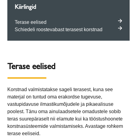
Kiirlingid
Terase eelised
Schiedeli roostevabast terasest korstnad
Terase eelised
Korstnad valmistatakse sageli terasest, kuna see
materjal on tuntud oma erakordse tugevuse,
vastupidavuse ilmastikumõjudele ja pikaealisuse
poolest. Tänu oma ainulaadsetele omadustele sobib
teras suurepäraselt nii elamute kui ka tööstushoonete
korstnasüsteemide valmistamiseks. Avastage rohkem
terase eeliseid.