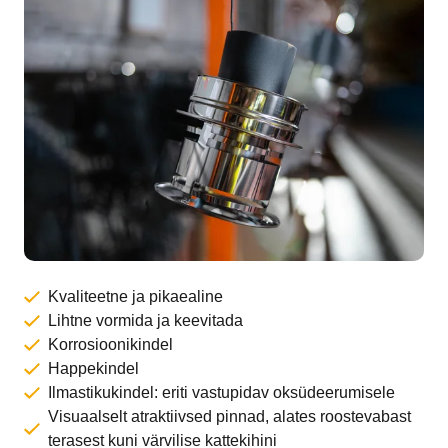
Kvaliteetne ja pikaealine
Lihtne vormida ja keevitada
Korrosioonikindel
Happekindel
Ilmastikukindel: eriti vastupidav oksüdeerumisele
Visuaalselt atraktiivsed pinnad, alates roostevabast
terasest kuni värvilise kattekihini