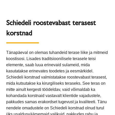
Schiedeli roostevabast terasest
korstnad
Tänapäeval on olemas tuhandeid terase liike ja mitmeid
koostisosi. Lisades traditsioonilisele terasele teisi
elemente, saab luua erinevaid sulameid, mida
kasutatakse erinevates toodetes ja eesmärkidel.
Schiedeli korstnad valmistatakse roostevabast terasest,
mida kutsutakse ka kirurgiliseks teraseks. See teras on
mitte ainult kergesti töödeldav, vaid võimaldab ka
kohandada korstnaid vastavalt klientide vajadustele,
pakkudes samas erakordset tugevust ja kvaliteeti. Tänu
nendele omadustele on Schiedeli korstnad olnud turul
üks usaldusväärsemaid valikuid, pakkudes rahu ja