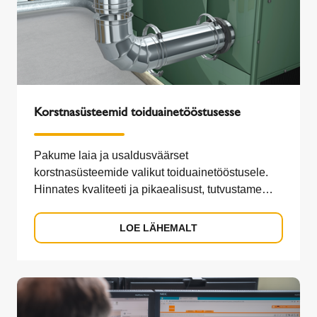
Korstnasüsteemid toiduainetööstusesse
Pakume laia ja usaldusväärset
korstnasüsteemide valikut toiduainetööstusele.
Hinnates kvaliteeti ja pikaealisust, tutvustame
uuenduslikke…
LOE LÄHEMALT