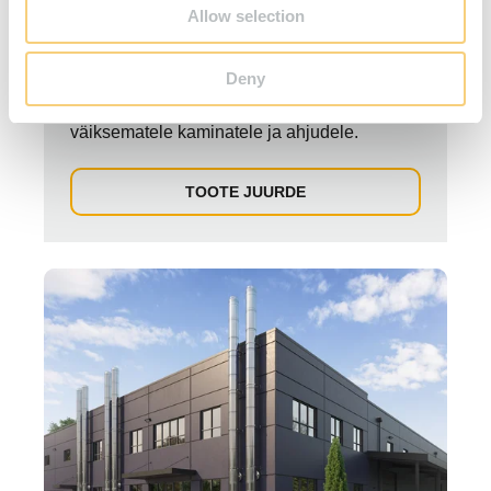
Allow selection
PERMETER
Deny
Roostevabast terasest korsten, sobib
väiksematele kaminatele ja ahjudele.
TOOTE JUURDE