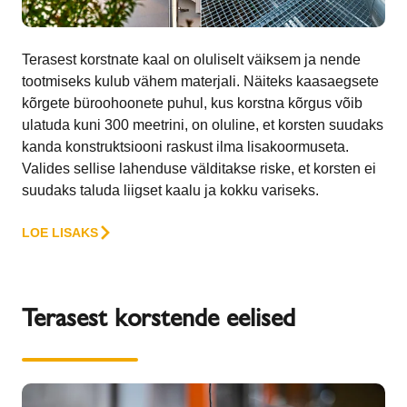
Terasest korstnate kaal on oluliselt väiksem ja nende
tootmiseks kulub vähem materjali. Näiteks kaasaegsete
kõrgete büroohoonete puhul, kus korstna kõrgus võib
ulatuda kuni 300 meetrini, on oluline, et korsten suudaks
kanda konstruktsiooni raskust ilma lisakoormuseta.
Valides sellise lahenduse välditakse riske, et korsten ei
suudaks taluda liigset kaalu ja kokku variseks.
LOE LISAKS
Terasest korstende eelised