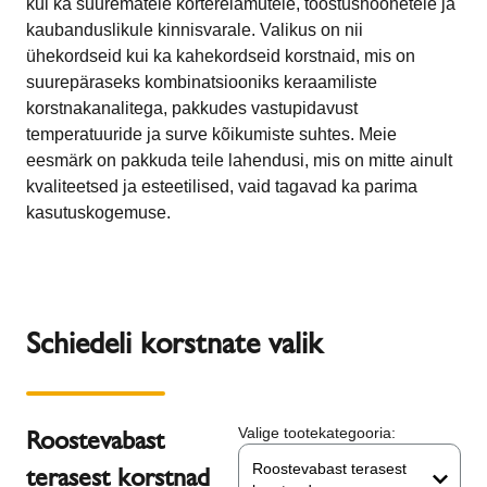
kui ka suurematele korterelamutele, tööstushoonetele ja
kaubanduslikule kinnisvarale. Valikus on nii
ühekordseid kui ka kahekordseid korstnaid, mis on
suurepäraseks kombinatsiooniks keraamiliste
korstnakanalitega, pakkudes vastupidavust
temperatuuride ja surve kõikumiste suhtes. Meie
eesmärk on pakkuda teile lahendusi, mis on mitte ainult
kvaliteetsed ja esteetilised, vaid tagavad ka parima
kasutuskogemuse.
Schiedeli korstnate valik
Roostevabast
Valige tootekategooria:
Roostevabast terasest
terasest korstnad