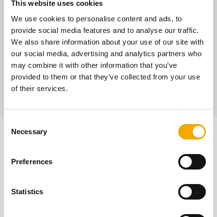
This website uses cookies
We use cookies to personalise content and ads, to
provide social media features and to analyse our traffic.
We also share information about your use of our site with
Jätkusuutlikkus
our social media, advertising and analytics partners who
Meie eesmärk on kasutada uusimaid tehnoloogiaid, et
may combine it with other information that you’ve
luua keskkonnasõbralikke lahendusi. Nii aitame kaasa
provided to them or that they’ve collected from your use
jätkusuutlikuma maailma loomisele.
of their services.
C
Necessary
o
Moodulkorstnad ja kaminad -
n
s
Preferences
kokku loodud
e
n
t
Statistics
S
e