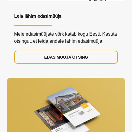
Leia lähim edasimüüja
Meie edasimüüjate võrk katab kogu Eesti. Kasuta
otsingut, et leida endale lähim edasimüüja.
EDASIMÜÜJA OTSING