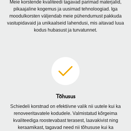
Meie korstende kvaliteedi tagavad parimad materjalid,
pikaajaline kogemus ja uusimad tehnoloogiad. Iga
moodulkorsten väljendab meie pühendumust pakkuda
vastupidavaid ja unikaalseid lahendusi, mis aitavad luua
kodus hubasust ja turvatunnet.
Tõhusus
Schiedeli korstnad on efektiivne valik nii uutele kui ka
renoveeritavatele kodudele. Valmistatud kõrgeima
kvaliteediga roostevabast terasest, laavakivist ning
keraamikast, tagavad need nii tõhususe kui ka