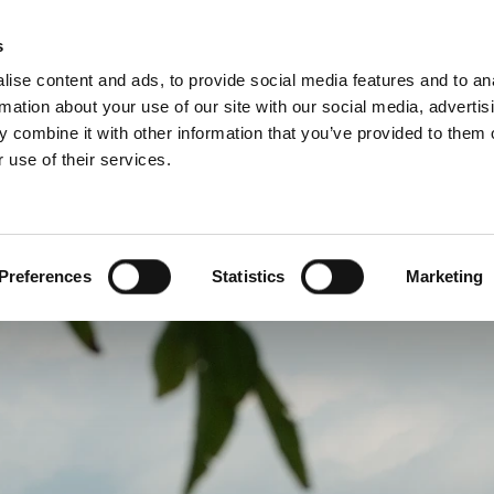
Rádce pro komíny a kamna
Sc
s
ise content and ads, to provide social media features and to an
rmation about your use of our site with our social media, advertis
 combine it with other information that you’ve provided to them o
 use of their services.
o profesionály
Francouzština)
Benelux (Holandsky)
Chorvatsko
Preferences
Statistics
Marketing
Francie
Maďarsko
Rakousko
Srbsko
ublika
Švédsko