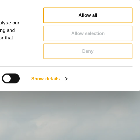
hiedel Profi
Vyhledat poradce
Vyhledat partnera
O Schiedel
Česká republika
Allow all
alyse our
KONTAKT & PORADENSTVÍ
ing and
Allow selection
r that
Deny
Benelux (Holandsky)
Dánsko
Show details
Itálie
Norsko
Rumunsko
Ukrajina
Švýcarsko