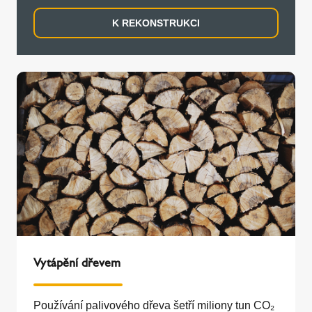
K REKONSTRUKCI
Vytápění dřevem
Používání palivového dřeva šetří miliony tun CO₂