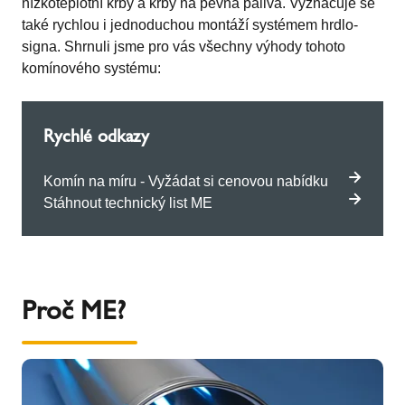
nízkoteplotní krby a krby na pevná paliva. Vyznačuje se
také rychlou i jednoduchou montáží systémem hrdlo-
signa. Shrnuli jsme pro vás všechny výhody tohoto
komínového systému:
Rychlé odkazy
Komín na míru - Vyžádat si cenovou nabídku
Stáhnout technický list ME
Proč ME?