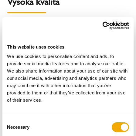
Vysoká kvalita
This website uses cookies
We use cookies to personalise content and ads, to
provide social media features and to analyse our traffic.
We also share information about your use of our site with
our social media, advertising and analytics partners who
may combine it with other information that you’ve
provided to them or that they’ve collected from your use
of their services.
Při výrobě komínu ME je kladen důraz výhradně na
nejvyšší kvalitu materiálů a přesnost
. Vnější plášť je
C
vyroben z vysoce kvalitní nerezové oceli.
Necessary
o
n