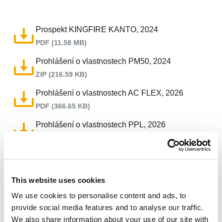
ABSOLUT
KERANOVA
MULTI
Prospekt KINGFIRE KANTO, 2024
UNI SMART
PDF (11.58 MB)
UKONČENÍ KOMÍNŮ
STABIL
Prohlášení o vlastnostech PM50, 2024
KOMBIGAS
ZIP (216.59 KB)
UNI ADVANCED PLUS
Nerezové komíny
Prohlášení o vlastnostech AC FLEX, 2026
Integrované krby
HP 5000
PDF (366.65 KB)
ICS
Volně stojící kamna
KINGFIRE GAS
ICS 5000
KINGFIRE CLASSICO S
Příslušenství
SIRIUS
Prohlášení o vlastnostech PPL, 2026
KERASTAR
KINGFIRE GRANDE SC
SARGAS
Filtr pevných částic
WDS
ZIP (505.29 KB)
PRIMA PLUS
KINGFIRE KANTO SC
MIMAS
IGNIS PROTECT ULTRA
Větrání
ePURO TOP
ME
KINGFIRE LINEARE SC
UKONČENÍ KOMÍNŮ
Prohlášení o vlastnostech MF 24/26
ePURO DOOR
Modulární Kamna
MF
KOMBIAIR
KINGFIRE RONDO SC
VERMIS ZERO
PERMETER SMOOTH AIR
ZIP (366.45 KB)
PROTEUS
HOTSCHOTT
PERMETER SMOOTH
This website uses cookies
FORNAX
Typ dokumentu
PROTECT BOX
Prohlášení o vlastnostech ME, 2026
PERMETER
We use cookies to personalise content and ads, to
VERMIS
UK PLUS
PDF (407.81 KB)
NAPOJOVACÍ DÍLY
provide social media features and to analyse our traffic.
Ceníky
AC FLEX
Montážní návody
We also share information about your use of our site with
CLV
Návod na výměnu ružiny dvířek nebo zámku,