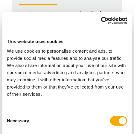
Komín s integrovanou izolací pro těsné domy
s rekuperací, pro vysoké úspory energie.
K VÝROBKU ABSOLUT
This website uses cookies
We use cookies to personalise content and ads, to
provide social media features and to analyse our traffic.
We also share information about your use of our site with
our social media, advertising and analytics partners who
may combine it with other information that you’ve
provided to them or that they’ve collected from your use
of their services.
C
Necessary
o
n