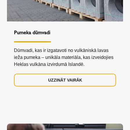
Pumeka dūmvadi
Dūmvadi, kas ir izgatavoti no vulkāniskā lavas
ieža pumeka – unikāla materiāla, kas izveidojies
Heklas vulkāna izvirdumā Islandē.
UZZINĀT VAIRĀK