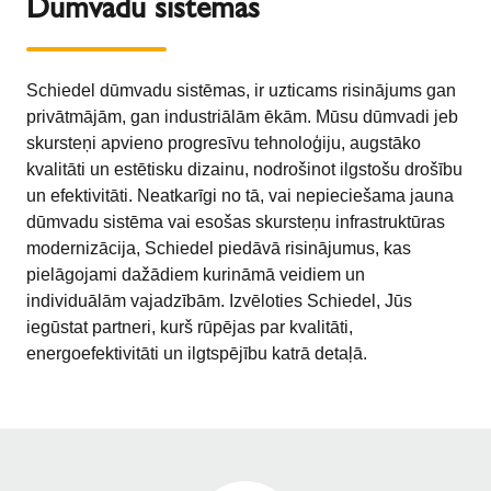
Dūmvadu sistēmas
Schiedel dūmvadu sistēmas, ir uzticams risinājums gan
privātmājām, gan industriālām ēkām. Mūsu dūmvadi jeb
skursteņi apvieno progresīvu tehnoloģiju, augstāko
kvalitāti un estētisku dizainu, nodrošinot ilgstošu drošību
un efektivitāti. Neatkarīgi no tā, vai nepieciešama jauna
dūmvadu sistēma vai esošas skursteņu infrastruktūras
modernizācija, Schiedel piedāvā risinājumus, kas
pielāgojami dažādiem kurināmā veidiem un
individuālām vajadzībām. Izvēloties Schiedel, Jūs
iegūstat partneri, kurš rūpējas par kvalitāti,
energoefektivitāti un ilgtspējību katrā detaļā.