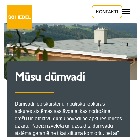
KONTAKTI
Viss
Mūsu dūmvadi
Dūmvadi jeb skursteņi, ir būtiska jebkuras
apkures sistēmas sastāvdaļa, kas nodrošina
drošu un efektīvu dūmu novadi no apkures ierīces
uz āru. Pareizi izvēlēta un uzstādīta dūmvadu
sistēma garantē ne tikai siltuma komfortu, bet arī