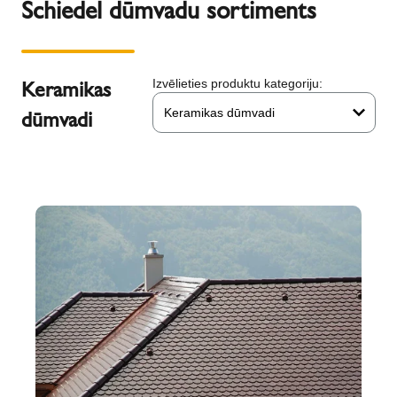
Schiedel dūmvadu sortiments
Keramikas
Izvēlieties produktu kategoriju:
Keramikas dūmvadi
dūmvadi