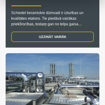
Schiedel keramiskie dūmvadi ir izturības un
kvalitātes etalons. Tie piedāvā vairākas
priekšrocības, tostarp gan no telpu gaisa
atkarīgus, gan neatkarīgus risinājumus, kas labi
darbojas gan zemā, gan augstā spiedienā.
UZZINĀT VAIRĀK