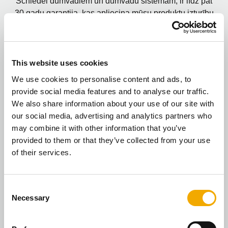
Schiedel dūmvadiem un dūmvadu sistēmām, ir līdz pat
30 gadu garantija, kas apliecina mūsu produktu izturību
un kvalitāti. Tā ir uzticama investīcija, kas kalpo
ilgtermiņā un neprasa biežu nomaiņu vai remontu.
This website uses cookies
We use cookies to personalise content and ads, to
provide social media features and to analyse our traffic.
We also share information about your use of our site with
our social media, advertising and analytics partners who
may combine it with other information that you’ve
provided to them or that they’ve collected from your use
Ilgtspējība
of their services.
Schiedel mērķis ir radīt videi draudzīgas dūmvadu
sistēmas un skursteņus, kas palīdz samazināt CO₂
C
gāzes un veicina ilgtspējīgu būvniecību. Mūsu risinājumi
Necessary
o
apvieno tehnoloģisko inovāciju un dabai draudzīgu
n
pieeju, radot drošu un energoefektīvu apkures vidi.
s