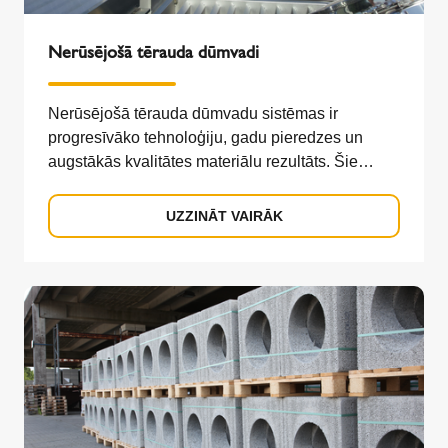
Nerūsējošā tērauda dūmvadi
Nerūsējošā tērauda dūmvadu sistēmas ir
progresīvāko tehnoloģiju, gadu pieredzes un
augstākās kvalitātes materiālu rezultāts. Šie
risinājumi ne tikai nodrošina energoefektivitāti,
bet arī uzticami darbojas gan zemā, gan augstā
UZZINĀT VAIRĀK
temperatūrā, kā arī pie dažāda spiediena.