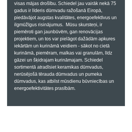
visas mājas drošību. Schiedel jau vairāk nekā 75
gadus ir līderis dūmvadu ražošanā Eiropā,
piedāvājot augstas kvalitātes, energoefektīvus un
ilgmūžīgus risinājumus. Mūsu skursteņi, ir
piemēroti gan jaunbūvēm, gan renovācijas
projektiem, un tos var pielāgot dažādām apkures
iekārtām un kurināmā veidiem - sākot no cietā
kurināmā, piemēram, malkas vai granulām, līdz
gāzei un šķidrajam kurināmajam. Schiedel
sortimentā atradīsiet keramikas dūmvadus,
nerūsējošā tērauda dūmvadus un pumeka
dūmvadus, kas atbilst mūsdienu būvniecības un
energoefektivitātes prasībām.