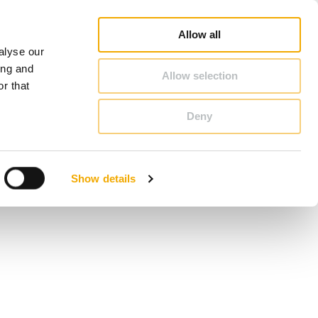
sing
3D CAD/BIM andmebaas
Müügikonsultandi otsing
Schiedeli kohta
Eesti
Allow all
alyse our
KONTAKT
ing and
Allow selection
r that
Deny
Benelux (inglise keel)
Eesti
Show details
Läti
Rootsi
Slovakkia
Taani
Šveits