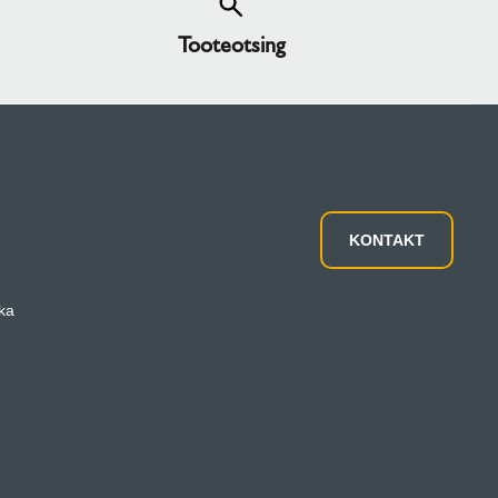
Tooteotsing
KONTAKT
ika