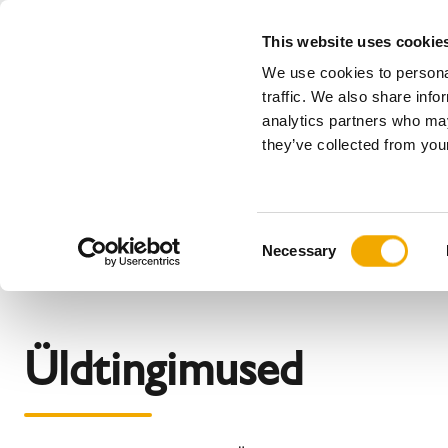
This website uses cookie
We use cookies to personal
Kõik
traffic. We also share info
analytics partners who may
Please choose your country
they’ve collected from your
Tooted
Rakendused & Tööstusharud
Ettevõte
Ajalugu
Austria
Benelux (h
C
Uudised ja artiklid
Benelux (prantsuse)
Bosnia ja
Necessary
o
Horvaatia
Itaalia
n
Norra
Poola
s
Rumeenia
Saksama
e
Üldtingimused
n
Sloveenia
Soome
t
Tšehhi
Ukraina
S
e