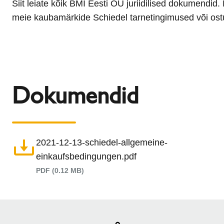
Siit leiate kõik BMI Eesti OÜ juriidilised dokumendid.
l
Schiedel Group
e
meie kaubamärkide Schiedel tarnetingimused või ost
c
t
i
o
n
Dokumendid
2021-12-13-schiedel-allgemeine-
einkaufsbedingungen.pdf
PDF (0.12 MB)