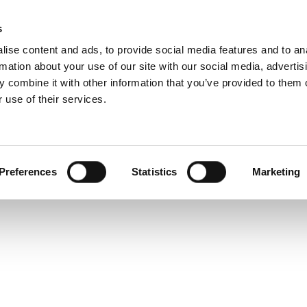
Edasimüüja ot
s
ise content and ads, to provide social media features and to an
rmation about your use of our site with our social media, advertis
 combine it with other information that you’ve provided to them o
 use of their services.
Teenused
Professionaalidele
ollandi keel)
Benelux (hollandi keel)
 Hertsegoviina
Bulgaaria
Preferences
Statistics
Marketing
Leedu
Prantsusmaa
a
Serbia
Suurbritannia
Ungari