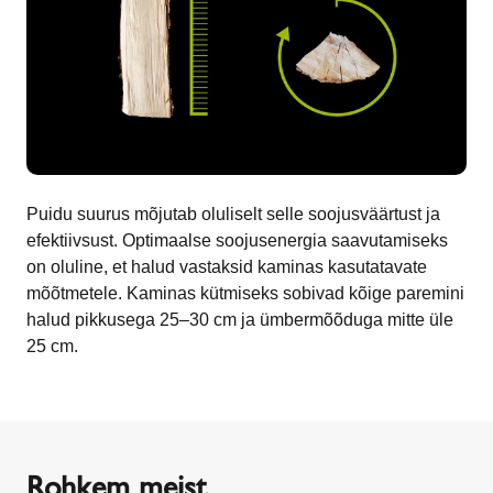
Puidu suurus mõjutab oluliselt selle soojusväärtust ja
efektiivsust. Optimaalse soojusenergia saavutamiseks
on oluline, et halud vastaksid kaminas kasutatavate
mõõtmetele. Kaminas kütmiseks sobivad kõige paremini
halud pikkusega 25–30 cm ja ümbermõõduga mitte üle
25 cm.
Rohkem meist