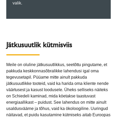
valik.
Jätkusuutlik kütmisviis
Meile on oluline jätkusuutlikkus, seetõttu pingutame, et
pakkuda keskkonnasõbralikke lahendusi igal oma
tegevusetapil. Püüame mitte ainult pakkuda
jätkusuutlikke tooteid, vaid ka harida oma kliente nende
väärtusest ja kasust loodusele. Üheks selliseks näiteks
on Schiedeli kaminad, mida köetakse taastuvast
energiaallikast – puidust. See lahendus on mitte ainult
usaldusväärne ja tõhus, vaid ka ökoloogiline. Uuringud
näitavad, et puidu kasutamine kütmiseks aitab Euroopas