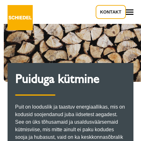
KONTAKT
Kõik
Puiduga kütmine
Puit on looduslik ja taastuv energiaallikas, mis on
kodusid soojendanud juba iidsetest aegadest.
See on üks tõhusamaid ja usaldusväärsemaid
kütmisviise, mis mitte ainult ei paku kodudes
sooja ja hubasust, vaid on ka keskkonnasõbralik