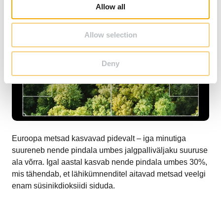
o
Allow all
n
Allow selection
Deny
Euroopa metsad kasvavad pidevalt – iga minutiga
suureneb nende pindala umbes jalgpalliväljaku suuruse
ala võrra. Igal aastal kasvab nende pindala umbes 30%,
mis tähendab, et lähikümnenditel aitavad metsad veelgi
enam süsinikdioksiidi siduda.