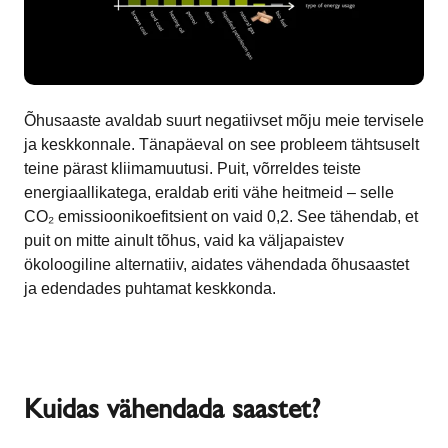
Õhusaaste avaldab suurt negatiivset mõju meie tervisele
ja keskkonnale. Tänapäeval on see probleem tähtsuselt
teine pärast kliimamuutusi. Puit, võrreldes teiste
energiaallikatega, eraldab eriti vähe heitmeid – selle
CO₂ emissioonikoefitsient on vaid 0,2. See tähendab, et
puit on mitte ainult tõhus, vaid ka väljapaistev
ökoloogiline alternatiiv, aidates vähendada õhusaastet
ja edendades puhtamat keskkonda.
Kuidas vähendada saastet?