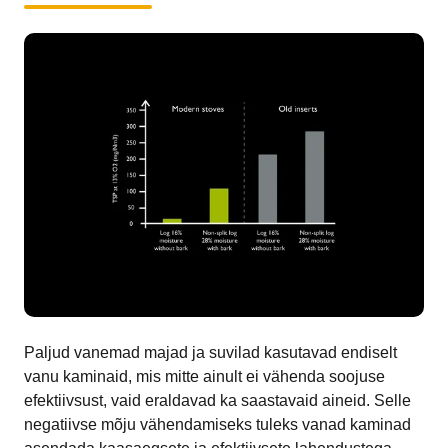
Paljud vanemad majad ja suvilad kasutavad endiselt
vanu kaminaid, mis mitte ainult ei vähenda soojuse
efektiivsust, vaid eraldavad ka saastavaid aineid. Selle
negatiivse mõju vähendamiseks tuleks vanad kaminad