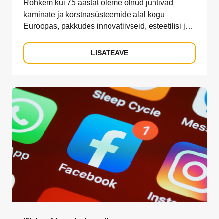
Rohkem kui 75 aastat oleme olnud juhtivad
kaminate ja korstnasüsteemide alal kogu
Euroopas, pakkudes innovatiivseid, esteetilisi ja
vastupidavaid lahendusi.
LISATEAVE