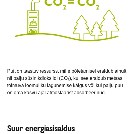
Puit on taastuv ressurss, mille põletamisel eraldub ainult
nii palju süsinikdioksiidi (CO₂), kui see eraldub metsas
toimuva loomuliku lagunemise käigus või kui palju puu
on oma kasvu ajal atmosfäärist absorbeerinud.
Suur energiasisaldus