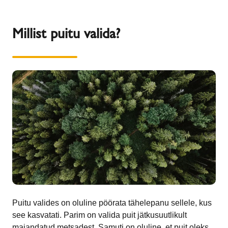
Millist puitu valida?
Puitu valides on oluline pöörata tähelepanu sellele, kus
see kasvatati. Parim on valida puit jätkusuutlikult
majandatud metsadest. Samuti on oluline, et puit oleks