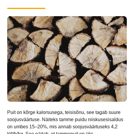
Puit on kõrge kalorsusega, teisisõnu, see tagab suure
soojusväärtuse. Näiteks tamme puidu niiskusesisaldus
on umbes 15–20%, mis annab soojusväärtuseks 4,2
kWh/kg. See näitab, et tammepuit on üks