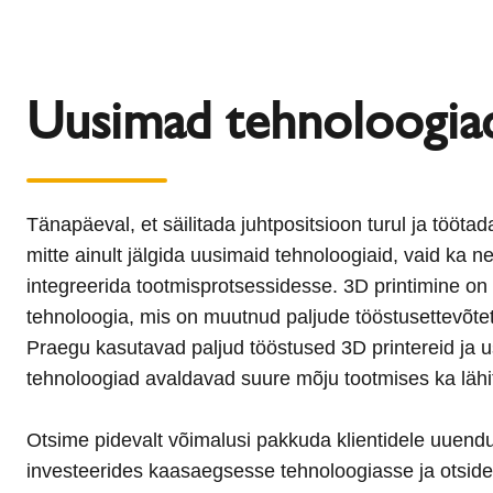
Uusimad tehnoloogia
Tänapäeval, et säilitada juhtpositsioon turul ja töötada
mitte ainult jälgida uusimaid tehnoloogiaid, vaid ka n
integreerida tootmisprotsessidesse. 3D printimine on 
tehnoloogia, mis on muutnud paljude tööstusettevõte
Praegu kasutavad paljud tööstused 3D printereid ja 
tehnoloogiad avaldavad suure mõju tootmises ka lähi
Otsime pidevalt võimalusi pakkuda klientidele uuendu
investeerides kaasaegsesse tehnoloogiasse ja otside