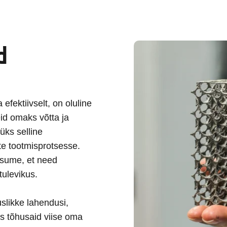
d
 efektiivselt, on oluline
eid omaks võtta ja
üks selline
te tootmisprotsesse.
usume, et need
tulevikus.
slikke lahendusi,
s tõhusaid viise oma