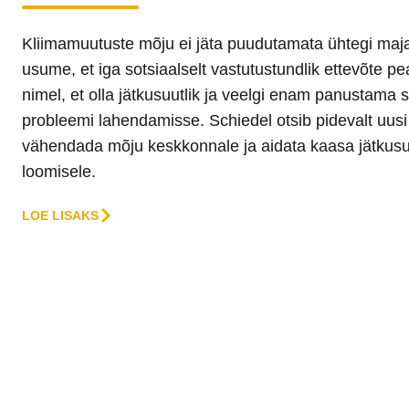
Kliimamuutuste mõju ei jäta puudutamata ühtegi maj
usume, et iga sotsiaalselt vastutustundlik ettevõte p
nimel, et olla jätkusuutlik ja veelgi enam panustama 
probleemi lahendamisse. Schiedel otsib pidevalt uusi 
vähendada mõju keskkonnale ja aidata kaasa jätkus
loomisele.
LOE LISAKS