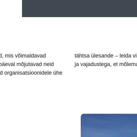
tid, mis võimaldavad
 tarbijate käitumise
apäeval mõjutavad neid
ja vajadustega, et mõlem
ad organisatsioonidele ühe