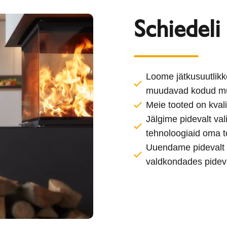
Schiedeli
Loome jätkusuutlikke
muudavad kodud m
Meie tooted on kvali
Jälgime pidevalt va
tehnoloogiaid oma t
Uuendame pidevalt o
valdkondades pidev