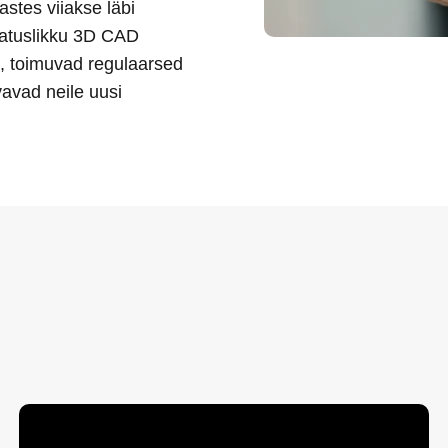
astes viiakse läbi
latuslikku 3D CAD
d, toimuvad regulaarsed
vavad neile uusi