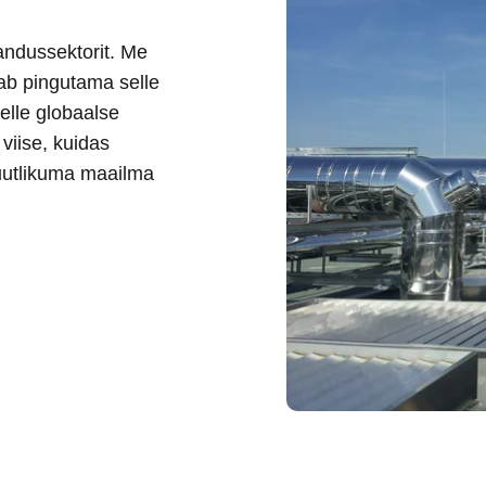
andussektorit. Me
eab pingutama selle
selle globaalse
viise, kuidas
uutlikuma maailma