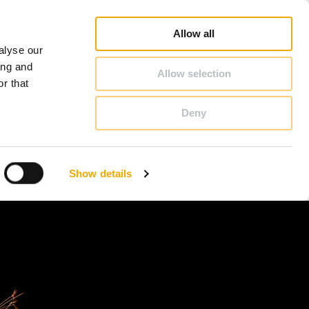
sing
3D CAD/BIM andmebaas
Müügikonsultandi otsing
Schiedeli kohta
Eesti
Allow all
alyse our
KONTAKT
ing and
Allow selection
r that
Deny
Benelux (inglise keel)
Eesti
Show details
Läti
Rootsi
Slovakkia
Taani
Šveits