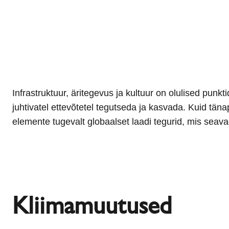
Infrastruktuur, äritegevus ja kultuur on olulised punk
tähtsa ülesande – leida viise, kuidas kohaneda muutuvate
juhtivatel ettevõtetel tegutseda ja kasvada. Kuid tän
elemente tugevalt globaalset laadi tegurid, mis seav
Kliimamuutused