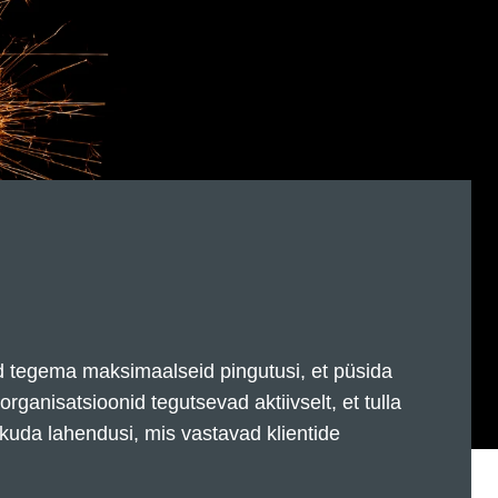
 tegema maksimaalseid pingutusi, et püsida
organisatsioonid tegutsevad aktiivselt, et tulla
kuda lahendusi, mis vastavad klientide