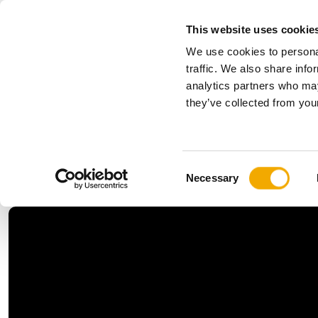
This website uses cookie
We use cookies to personal
Kõik
traffic. We also share info
analytics partners who may
Please choose your country
they’ve collected from your
Tooted
Rakendused & Tööstusharud
Ettevõte
Ajalugu
Austria
Benelux (h
C
Uudised ja artiklid
Benelux (prantsuse)
Bosnia ja
Necessary
o
Horvaatia
Itaalia
n
Norra
Poola
s
Rumeenia
Saksama
e
n
Sloveenia
Soome
t
Tšehhi
Ukraina
S
e