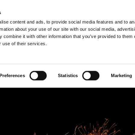
Edasimüüja ot
s
ise content and ads, to provide social media features and to an
rmation about your use of our site with our social media, advertis
 combine it with other information that you’ve provided to them o
 use of their services.
Teenused
Professionaalidele
ollandi keel)
Benelux (hollandi keel)
 Hertsegoviina
Bulgaaria
Preferences
Statistics
Marketing
Leedu
Prantsusmaa
a
Serbia
Suurbritannia
Ungari