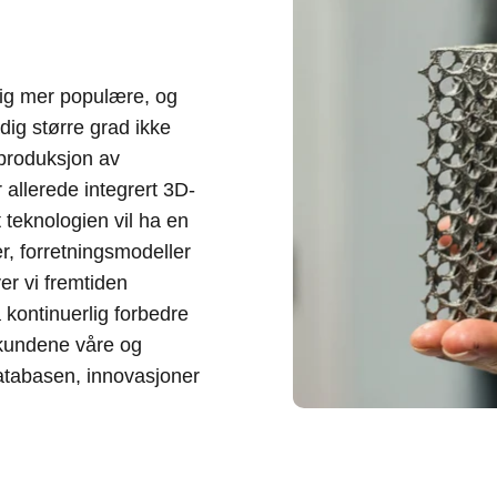
dig mer populære, og
dig større grad ikke
l produksjon av
 allerede integrert 3D-
 teknologien vil ha en
r, forretningsmodeller
ver vi fremtiden
kontinuerlig forbedre
kundene våre og
databasen, innovasjoner