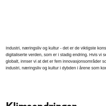
Industri, næringsliv og kultur - det er de viktigste k
måten å reagere på disse endringene på, er å ha en
digitaliserte verden, som er i stadig endring. Hvis vi
hvordan forbrukernes ønsker og atferd vil utvikle seg i
globalt, innser vi at det er fem innovasjonsområder 
industri, næringsliv og kultur i dybden i årene som 