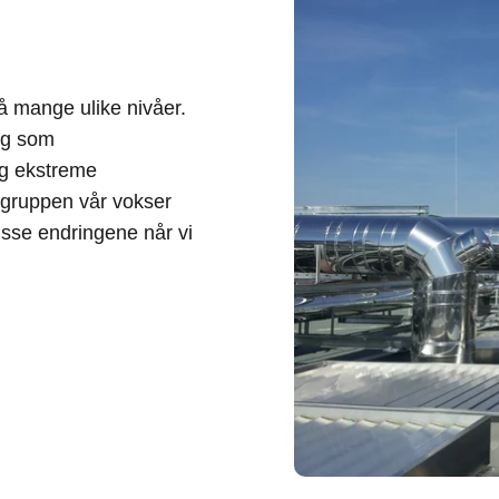
å mange ulike nivåer.
ig som
og ekstreme
lgruppen vår vokser
disse endringene når vi