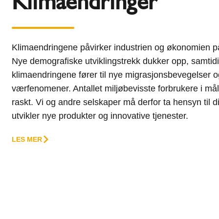
Klimaendringer
Klimaendringene påvirker industrien og økonomien p
Nye demografiske utviklingstrekk dukker opp, samtid
klimaendringene fører til nye migrasjonsbevegelser 
værfenomener. Antallet miljøbevisste forbrukere i må
raskt. Vi og andre selskaper må derfor ta hensyn til 
utvikler nye produkter og innovative tjenester.
LES MER