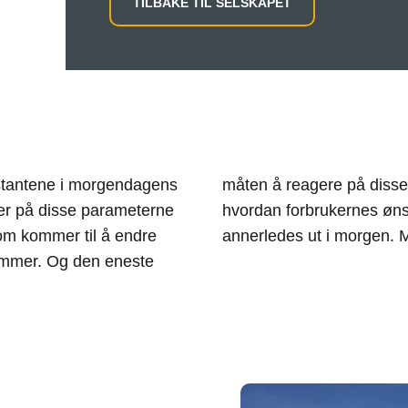
TILBAKE TIL SELSKAPET
onstantene i morgendagens
 detaljert forståelse av
 ser på disse parameterne
 fremtiden. Verden vil se
som kommer til å endre
annerledes ut i morgen. M
kommer. Og den eneste