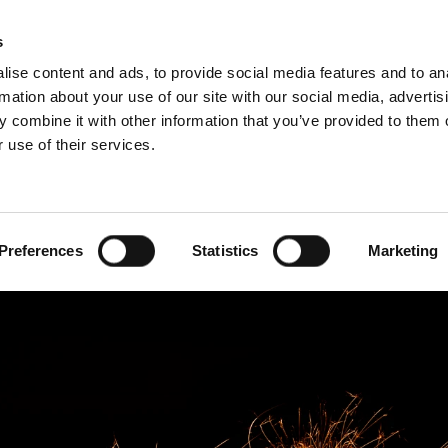
3D BIM-CAD 
s
ise content and ads, to provide social media features and to an
rmation about your use of our site with our social media, advertis
 combine it with other information that you’ve provided to them o
 use of their services.
undestøtte
For profesjonelle
fransk)
Benelux (nederlandsk)
Danmark
Preferences
Statistics
Marketing
Italia
Norge
Slovakia
Sverige
Ungarn