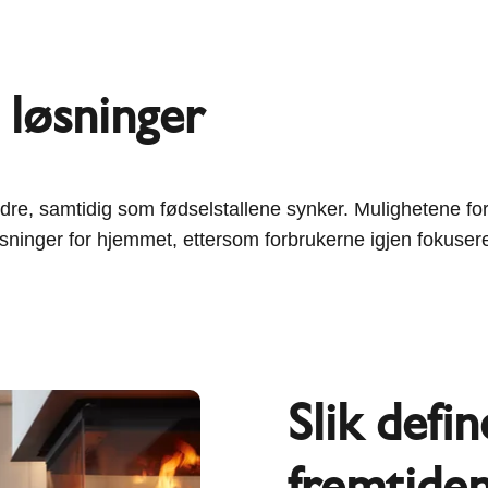
 løsninger
 eldre, samtidig som fødselstallene synker. Mulighetene f
øsninger for hjemmet, ettersom forbrukerne igjen fokuser
Slik defi
fremtide