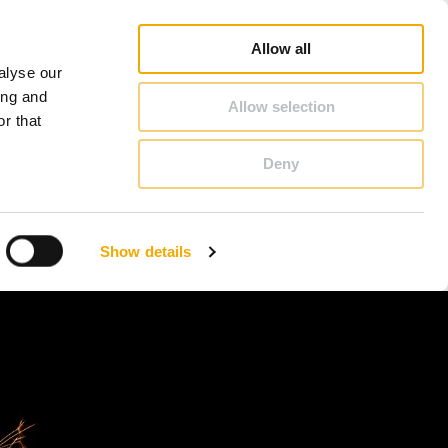
Database
Salgskonsulentsøk
Nyheter og artikler
Karriere
Om Schiedel
Norge
Allow all
alyse our
KONTAKT & RÅDGIVNING
ing and
Allow selection
r that
Deny
Benelux (nederlandsk)
Estland
Show details
Kroatia
Polen
Slovenia
Tsjekkia
Østerrike