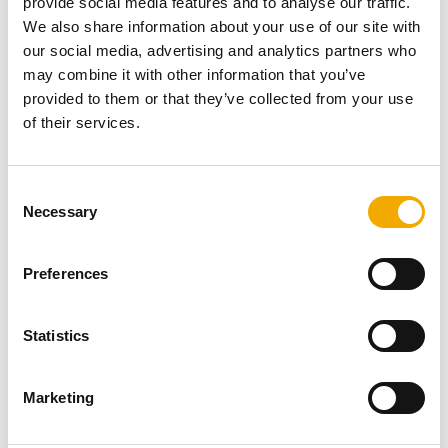
provide social media features and to analyse our traffic.
Naš prodajni oddelek vam bo z veseljem svetoval o
We also share information about your use of our site with
naših dimniških in kaminskih sistemih ter različnih
our social media, advertising and analytics partners who
možnih rešitvah. Ni pomembno, v kateri fazi ste – na
may combine it with other information that you’ve
začetku načrtovanja ali že kaj dlje, naši strokovnjaki vam
provided to them or that they’ve collected from your use
bodo po najboljših močeh pomagali izbrati pravo rešitev
of their services.
za vas.
PREBERITE VEČ
C
Necessary
o
n
s
Logistika
Preferences
e
n
t
Statistics
S
e
Marketing
l
e