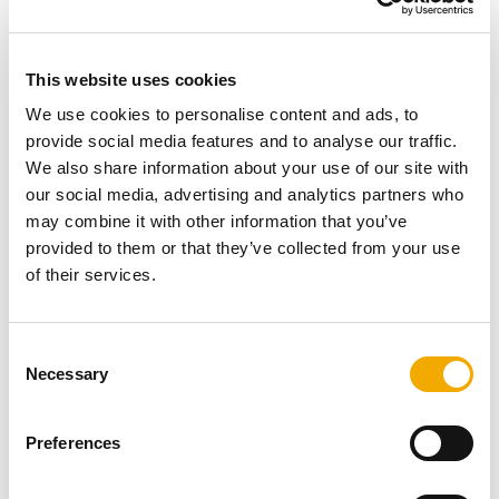
Schornsteinköpfe prägen schon seit Jahrzehnten das
This website uses cookies
Bild des Daches. Abgestimmt durch Farbe und Struktur
We use cookies to personalise content and ads, to
fügt er sich harmonisch in die gesamte Architektur ein.
provide social media features and to analyse our traffic.
So haben Sie die Möglichkeit auch hier Ihren
We also share information about your use of our site with
Schornsteinkopf hinsichtlich Farbe, Material und Form
our social media, advertising and analytics partners who
anzupassen. Schiedel bietet hier unterschiedlichste
may combine it with other information that you’ve
Varianten, um auf Ihre Anfoderungen einzugehen.
provided to them or that they’ve collected from your use
of their services.
Galerie (Bild & Video)
C
Necessary
o
n
s
Preferences
1
/
18
e
n