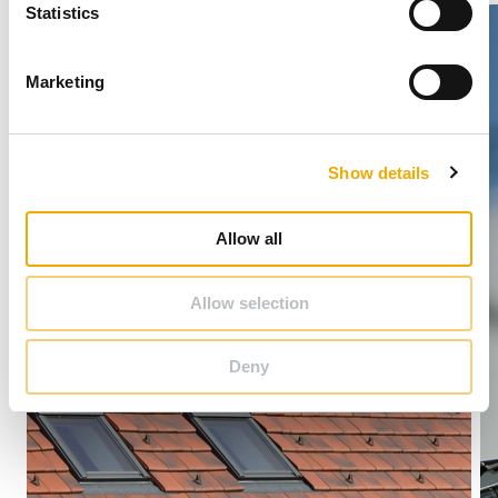
t
Statistics
S
e
Marketing
l
e
c
Show details
t
i
o
Allow all
n
Allow selection
Deny