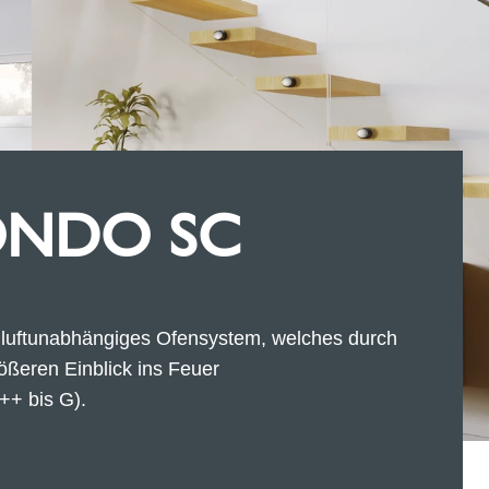
ONDO SC
mluftunabhängiges Ofensystem, welches durch
ößeren Einblick ins Feuer
++ bis G).