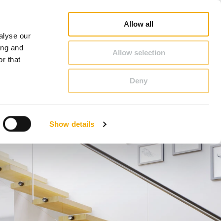
rofi
Schornstein & Kaminofen Ratgeber
Karriere
Über Schiedel
Deutschland
Allow all
alyse our
KONTAKT & BERATUNG
ing and
Allow selection
r that
Deny
Bosnien
Estland
Show details
Italien
Norwegen
Schweiz
Tschechische Republik