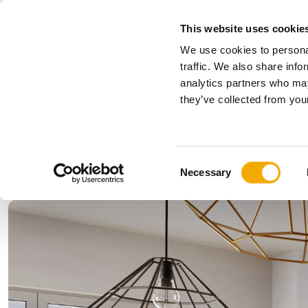
This website uses cookie
We use cookies to personal
Alles
traffic. We also share info
analytics partners who may
Bitte wählen Sie Ihr Land
they’ve collected from your
Produkte
Anwendungen & Branchen
Unternehmen
Geschichte
Benelux (Englisch)
Benelux (
C
News, Presse und Events
Bulgarien
Deutschl
Necessary
o
Finnland
Frankreic
n
Kroatien
Lettland
s
Polen
Rumänie
e
n
Serbien
Slowakei
t
Ukraine
Ungarn
S
e