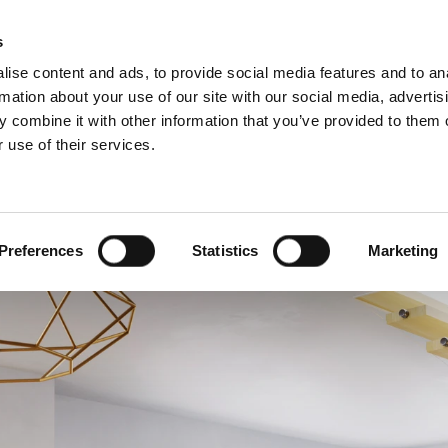
Webshop
Schiedel P
s
ise content and ads, to provide social media features and to an
rmation about your use of our site with our social media, advertis
 combine it with other information that you’ve provided to them o
 use of their services.
Service
Für Profis
Französisch)
Benelux (Niederländisch)
and
Dänemark
Preferences
Statistics
Marketing
h
Großbritannien
Litauen
n
Schweden
Slowenien
Österreich