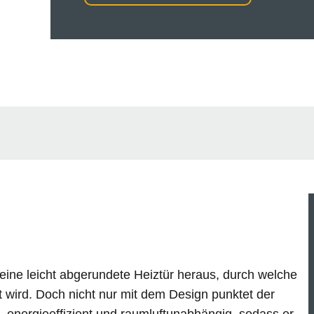
e leicht abgerundete Heiztür heraus, durch welche
t wird. Doch nicht nur mit dem Design punktet der
i, energieeffizient und raumluftunabhängig, sodass er