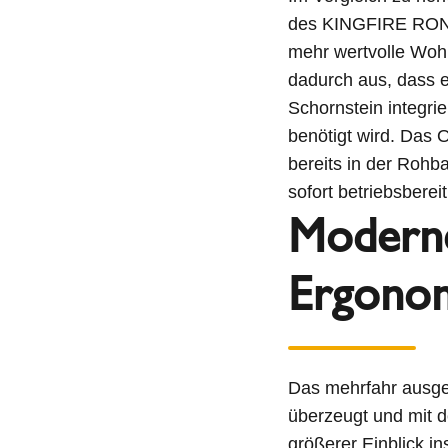
des KINGFIRE ROND
mehr wertvolle Wohn
dadurch aus, dass ei
Schornstein integrie
benötigt wird. Das 
bereits in der Rohb
sofort betriebsbereit
Moderne
Ergono
Das mehrfahr ausg
überzeugt und mit d
größerer Einblick in