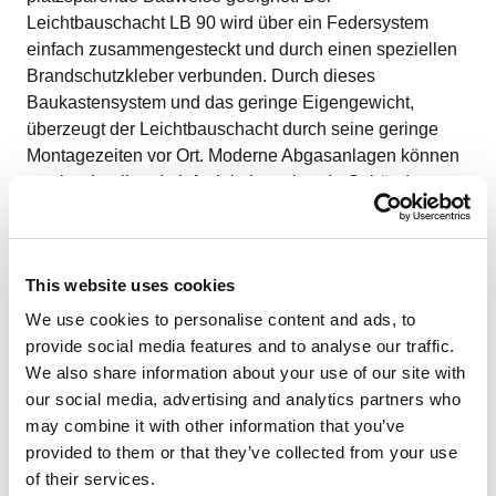
Leichtbauschacht LB 90 wird über ein Federsystem
einfach zusammengesteckt und durch einen speziellen
Brandschutzkleber verbunden. Durch dieses
Baukastensystem und das geringe Eigengewicht,
überzeugt der Leichtbauschacht durch seine geringe
Montagezeiten vor Ort. Moderne Abgasanlagen können
somit schnell und einfach in bestehende Gebäude
eingebaut werden.
Zertifizierte Qualität &
Sicherheit
This website uses cookies
We use cookies to personalise content and ads, to
provide social media features and to analyse our traffic.
We also share information about your use of our site with
Der Leichtbauschacht LB 90 wurde erfolgreich für alle
our social media, advertising and analytics partners who
Regelfeuerstätten geprüft und verfügt über die
may combine it with other information that you’ve
Feuerwiderstandsklasse L90 und F 120. Das Produkt ist
provided to them or that they’ve collected from your use
allgemein bauaufsichtlich zugelassen unter: Z-7.4-3503
of their services.
und DIN EN 1366-13: 2019-09.