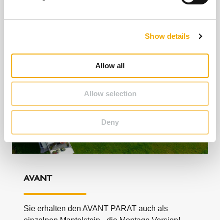
l
Weitere interessante Inhalte
e
c
Show details
t
i
o
Allow all
n
Allow selection
Deny
AVANT
Sie erhalten den AVANT PARAT auch als