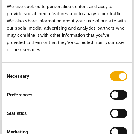
We use cookies to personalise content and ads, to
Das Abgasleitungssystem AVANT PARAT ist
provide social media features and to analyse our traffic.
feuchteunempfindlich mit einem
We also share information about your use of our site with
Feuchtedurchgangswert von < 2 g/hm2. Außerdem
our social media, advertising and analytics partners who
erfüllt es die Anforderungen der Brandschutzklassen
may combine it with other information that you’ve
F90 und L90 (feuerbeständig von mindestens 90
provided to them or that they’ve collected from your use
Minuten).
of their services.
Funktional
C
Necessary
o
Durch eine Kompaktbauweise benötigt der AVANT
n
PARAT nur geringen Platz. Er ist universell einsetzbar -
s
egal ob raumluftabhängig oder raumluftunabhängig, im
Preferences
e
Unterdruck- oder Überdruckbetrieb bis 200 °C
n
Abgastemperatur.
t
Statistics
S
e
Marketing