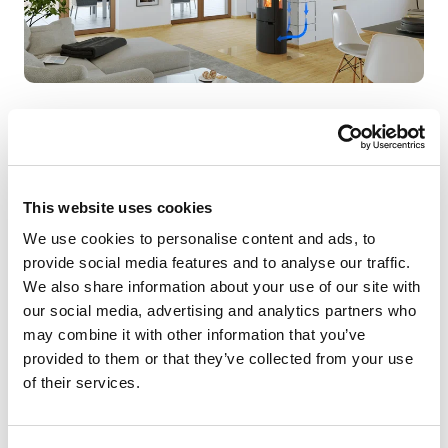
Die neue Modellreihe ist nach DIN EN 16510 geprüft,
verfügt über eine selbstschließende, dichte
Feuerraumtür sowie einen dicht geschweißten
Ofenkorpus und ist für den raumluftunabhängigen
This website uses cookies
Betrieb zugelassen. Dies bedeutet, dass der SIRIUS die
benötigte Verbrennungsluft nicht aus dem Raum,
We use cookies to personalise content and ads, to
sondern über eine separate Zuluftführung von außen
provide social media features and to analyse our traffic.
beziehen kann. Im Neubau erfolgt dies in der Regel
We also share information about your use of our site with
problemlos über einen Luft-Abgas-Schornstein (LAS), z.
our social media, advertising and analytics partners who
B. von Schiedel. Die bauliche Konstruktion eines LAS-
may combine it with other information that you’ve
Schornsteins sieht eine Frischluftführung bereits im
provided to them or that they’ve collected from your use
System vor. Vorteil ist, dass die Verbrennungsluftzufuhr
of their services.
somit völlig von der Raumluft entkoppelt ist, was
insbesondere bei neuen und sehr dichten Gebäuden