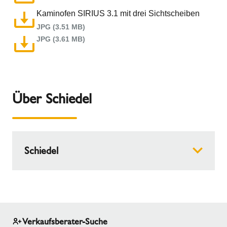
Kaminofen SIRIUS 3.1 mit drei Sichtscheiben
JPG (3.51 MB)
JPG (3.61 MB)
Über Schiedel
Schiedel
Schiedel ist der führende Anbieter von
Schornstein-, Ofen- und Lüftungssystemen in
Europa. Dank über 75 Jahren Markterfahrung
bietet Schiedel innovative und verlässliche
Verkaufsberater-Suche
Produkte und Serviceleistungen. Schiedel ist