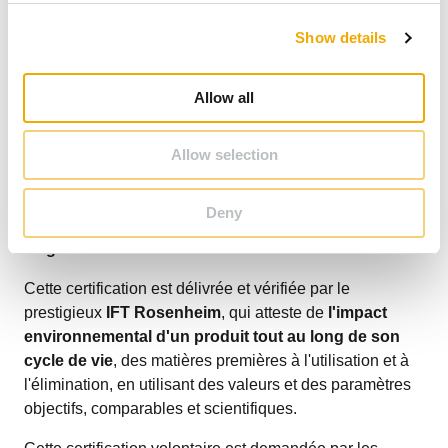
c
Show details
t
i
o
Allow all
n
Allow selection
SUPER ICS est certifié par une
Déclaration
Deny
Environnementale de Produit (DEP), ou EPD en
Anglais :
Cette certification est délivrée et vérifiée par le
prestigieux
IFT Rosenheim
, qui atteste de
l'impact
environnemental d'un produit tout au long de son
cycle de vie
, des matières premières à l'utilisation et à
l'élimination, en utilisant des valeurs et des paramètres
objectifs, comparables et scientifiques.