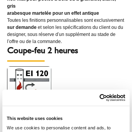
gris
arabesque martelée pour un effet antique
Toutes les finitions personnalisables sont exclusivement
sur demande
et selon les spécifications du client ou du
designer, sous réserve d'un supplément au stade de
l'offre ou de la commande.
Coupe-feu 2 heures
This website uses cookies
Performance de
résistance au feu certifiée EI120
sur
les systèmes de cheminées en acier inoxydable à
We use cookies to personalise content and ads, to