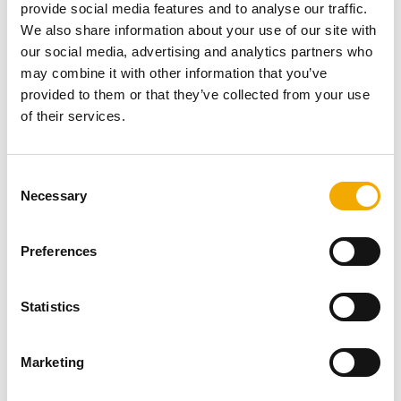
double paroi isolées Schiedel ICS et ICS 5000 selon les
provide social media features and to analyse our traffic.
nouvelles
normes réglementaires européennes EN
We also share information about your use of our site with
1443 et EN 1366 Partie 13
our social media, advertising and analytics partners who
Performance de résistance au feu EI 120 en
may combine it with other information that you’ve
configuration verticale et horizontale.
provided to them or that they’ve collected from your use
Pour toute application, pour
installations intérieures
of their services.
dans les bâtiments et dans les environnements
soumis à la réglementation incendie
. Testé dans le
prestigieux laboratoire EUROFINS Expert Services Oy,
C
Necessary
Finlande.
o
Déclaration Environnementale
n
s
de Produit
Preferences
e
n
t
Statistics
S
e
Marketing
l
e