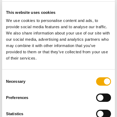
This website uses cookies
Depuis la
conception BIM ou 3D
jusqu'à le
support
We use cookies to personalise content and ads, to
constant dans toutes les phases de planification,
provide social media features and to analyse our traffic.
livraison, d'installation et de test
, Schiedel peut mieux
We also share information about your use of our site with
accompagner les acteurs du développement des centres
our social media, advertising and analytics partners who
de données lors des étapes les plus critiques de leur
may combine it with other information that you’ve
construction. Cette présentation du projet contribuera
provided to them or that they’ve collected from your use
également à standardiser l'utilisation des flux dans les
of their services.
centres de données, un aspect particulièrement
important compte tenu de la croissance continue du
secteur..
C
Haute performance et durabilité
Necessary
o
n
s
Preferences
e
n
t
Statistics