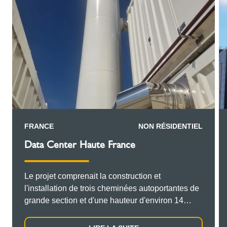
FRANCE
NON RÉSIDENTIEL
Data Center Haute France
Le projet comprenait la construction et
l'installation de trois cheminées autoportantes de
grande section et d'une hauteur d'environ 14
mètres chacune, fournies et installées par un
partenaire spécialisé, servant de nombreux