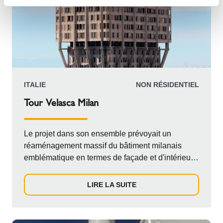
ITALIE
NON RÉSIDENTIEL
Tour Velasca Milan
Le projet dans son ensemble prévoyait un
réaménagement massif du bâtiment milanais
emblématique en termes de façade et d'intérieurs,
y compris une rénovation radicale de l'ingénierie
des installations, à restaurer selon l'état de l'art et
LIRE LA SUITE
avec les systèmes technologiques les plus
modernes à intégrer dans un contexte de
construction et d'architecture de grande valeur