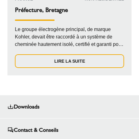
Préfecture, Bretagne
Le groupe électrogène principal, de marque
Kohler, devait être raccordé à un système de
cheminée hautement isolé, certifié et garanti pour
fonctionner sous une pression allant jusqu'à 5
000 Pa et résister à des températures élevées,
LIRE LA SUITE
avec une configuration particulière comprenant
une longue section horizontale exposée
s'étendant à l'extérieur du bâtiment.
Downloads
Contact & Conseils