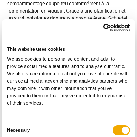
compartimentage coupe-feu conformément à la
réglementation en vigueur. Grâce à une planification et
un suivi logistiques rigoureux à chaque étape, Schiedel
a livré des camions complets de matériel directement
sur le chantier, respectant ainsi les délais fixés par le
client et coordonnant les livraisons avec ce dernier en
fonction des différentes phases d’installation, de l’accès
This website uses cookies
au site et des équipements de manutention et
We use cookies to personalise content and ads, to
d’installation adaptés aux conduits de fumée fournis.
provide social media features and to analyse our traffic.
Le client
We also share information about your use of our site with
our social media, advertising and analytics partners who
may combine it with other information that you’ve
provided to them or that they’ve collected from your use
Notre client, basé dans le Piémont, est actif depuis plus
of their services.
de quarante ans, y compris à la suite de fusions et
d'acquisitions stratégiques, dans le développement et la
gestion de systèmes complexes à haut contenu
C
technologique pour les infrastructures et la construction
Necessary
o
civile et industrielle. Des systèmes mécaniques aux