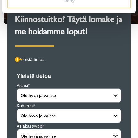
Deny
Kiinnostuitko? Täytä lomake ja
me hoidamme loput!
Yleistä tietoa
1
Yleistä tietoa
Henki
Asiasi*
Yritys*
Ole hyvä ja valitse
Kohteesi*
Etunim
Ole hyvä ja valitse
Asiakastyyppi*
Sukun
Ole hyvä ja valitse