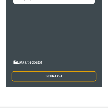
Katusi
Postin
Kaupun
Lataa tiedostot
SEURAAVA