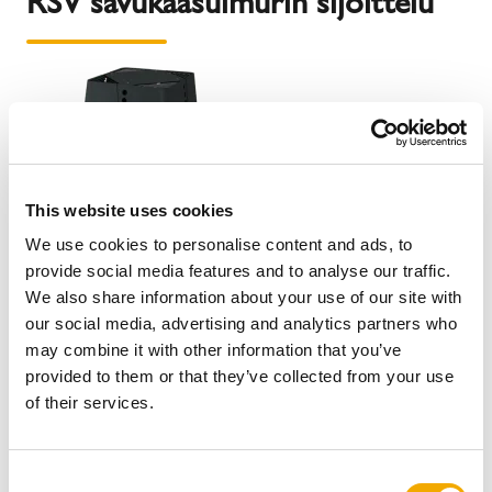
RSV savukaasuimurin sijoittelu
This website uses cookies
We use cookies to personalise content and ads, to
provide social media features and to analyse our traffic.
We also share information about your use of our site with
our social media, advertising and analytics partners who
may combine it with other information that you’ve
provided to them or that they’ve collected from your use
of their services.
Savukaasuimuri sijoitetaan savupiipun päälle
synnyttämään alipainetta hormiin ja tulisijaan, taaten
hyvän palamisen.
C