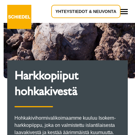
YHTEYSTIEDOT & NEUVONTA
Kaikki
Harkkopiiput
hohkakivestä
Hohkakivihormivalikoimaamme kuuluu Isokern-
harkkopiippu, joka on valmistettu islantilaisesta
laavakivestä ja kestää äärimmäistä kuumuutta.