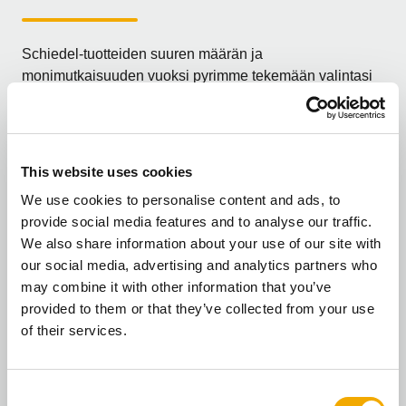
Schiedel-tuotteiden suuren määrän ja
monimutkaisuuden vuoksi pyrimme tekemään valintasi
mahdollisimman helpoksi. Seuraa ohjattua polkua
vastaamalla kysymyksiin ja saat tarpeisiisi parhaiten
sopivan tuotteen.
This website uses cookies
Oletko kauppias/ammattilainen vai kuluttaja/rakentaja?
We use cookies to personalise content and ads, to
provide social media features and to analyse our traffic.
Valitse kategoria!
We also share information about your use of our site with
our social media, advertising and analytics partners who
may combine it with other information that you’ve
Ammattilaisille
provided to them or that they’ve collected from your use
of their services.
C
Rakentajille